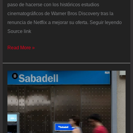
paso de hacerse con los históricos estudios
cinematográficos de Warner Bros Discovery tras la
renuncia de Netflix a mejorar su oferta. Seguir leyendo
Source link
Paramount
Read More »
gana
la
guerra
por
Warner
Bros.
tras
la
renuncia