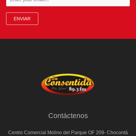
con
las
ENVIAR
que
condiciona
la
opa
del
BBVA
sobre
el
Sabadell
Contáctenos
Centro Comercial Molino del Parque OF 209- Chocontá