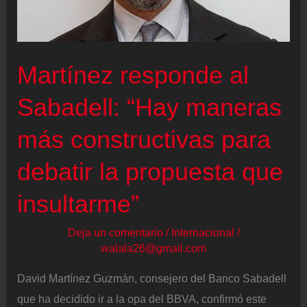
BBVA
a
una
Martínez responde al
segunda
opa
Sabadell: “Hay maneras
más constructivas para
debatir la propuesta que
insultarme”
Deja un comentario
/
Internacional
/
walala26@gmail.com
David Martínez Guzmán, consejero del Banco Sabadell
que ha decidido ir a la opa del BBVA, confirmó este