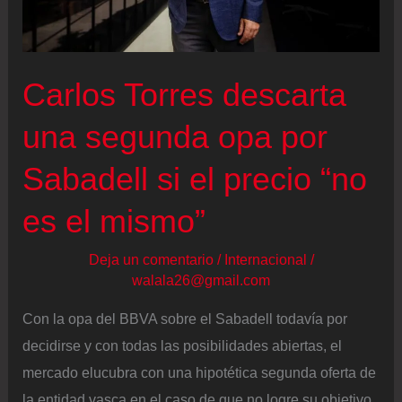
la
propuesta
que
Carlos Torres descarta
insultarme”
una segunda opa por
Sabadell si el precio “no
es el mismo”
Deja un comentario
/
Internacional
/
walala26@gmail.com
Con la opa del BBVA sobre el Sabadell todavía por
decidirse y con todas las posibilidades abiertas, el
mercado elucubra con una hipotética segunda oferta de
la entidad vasca en el caso de que no logre su objetivo