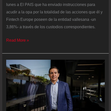
lunes a El PAIS que ha enviado instrucciones para
acudir a la opa por la totalidad de las acciones que él y
Fintech Europe poseen de la entidad vallesana -un
3,86%- a través de los custodios correspondientes.
Martínez
Read More »
responde
al
Sabadell:
“Hay
maneras
más
constructivas
para
debatir