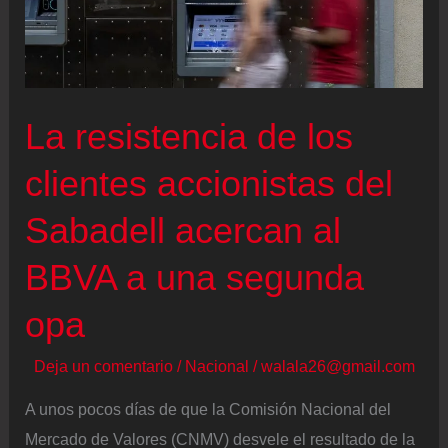
de
Netflix
a
igualar
La resistencia de los
la
oferta
clientes accionistas del
Sabadell acercan al
BBVA a una segunda
opa
Deja un comentario
/
Nacional
/
walala26@gmail.com
A unos pocos días de que la Comisión Nacional del
Mercado de Valores (CNMV) desvele el resultado de la