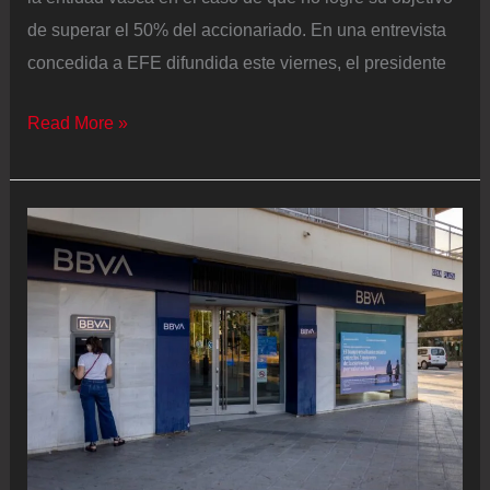
de superar el 50% del accionariado. En una entrevista
concedida a EFE difundida este viernes, el presidente
Carlos
Read More »
Torres
descarta
una
segunda
opa
por
Sabadell
si
el
precio
“no