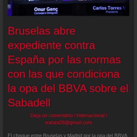
y
responde
al
Bruselas abre
Sabadell
con
expediente contra
36.000
España por las normas
millones
en
con las que condiciona
pagos
a
la opa del BBVA sobre el
los
Sabadell
accionistas
para
Deja un comentario
/
Internacional
/
2028
walala26@gmail.com
El choque entre Bruselas y Madrid por la opa del BBVA