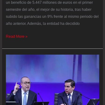
un beneficio de 5.447 millones de euros en el primer
semestre del año, el mejor de su historia, tras haber
subido las ganancias un 9% frente al mismo periodo del
año anterior. Además, la entidad ha decidido
El
Read More »
BBVA
gana
un
9%
más
en
el
primer
semestre