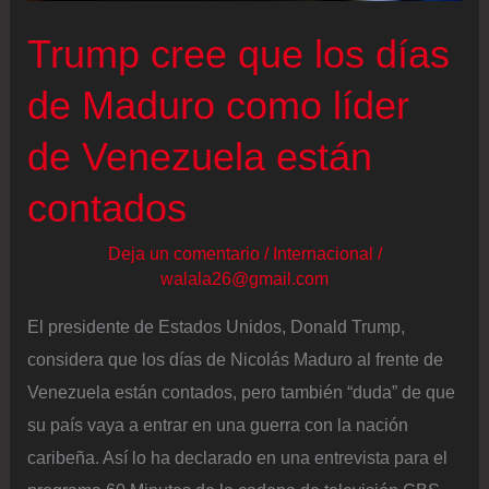
socialista
Trump cree que los días
Mamdani
gana
de Maduro como líder
y
de Venezuela están
será
el
contados
próximo
alcalde
Deja un comentario
/
Internacional
/
walala26@gmail.com
de
Nueva
El presidente de Estados Unidos, Donald Trump,
York
considera que los días de Nicolás Maduro al frente de
Venezuela están contados, pero también “duda” de que
su país vaya a entrar en una guerra con la nación
caribeña. Así lo ha declarado en una entrevista para el