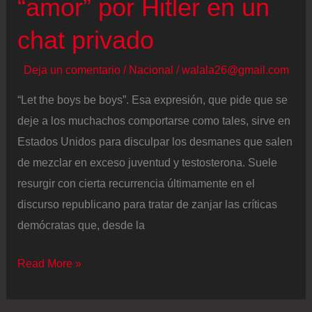
“amor” por Hitler en un
chat privado
Deja un comentario
/
Nacional
/
walala26@gmail.com
“Let the boys be boys”. Esa expresión, que pide que se
deje a los muchachos comportarse como tales, sirve en
Estados Unidos para disculpar los desmanes que salen
de mezclar en exceso juventud y testosterona. Suele
resurgir con cierta recurrencia últimamente en el
discurso republicano para tratar de zanjar las críticas
demócratas que, desde la
J.
Read More »
D.
Vance