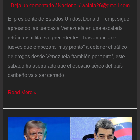
Deja un comentario
/
Nacional
/
walala26@gmail.com
de
los
El presidente de Estados Unidos, Donald Trump, sigue
pedófilos”
apretando las tuercas a Venezuela en una escalada
de
retórica y militar sin precedentes. Tras anunciar el
Jeffrey
jueves que empezará “muy pronto” a detener el tráfico
Epstein
de drogas desde Venezuela “también por tierra”, este
sábado ha asegurado que el espacio aéreo del país
caribeño va a ser cerrado
Trump
Read More »
anuncia
el
cierre
total
del