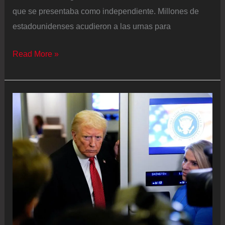
que se presentaba como independiente. Millones de
estadounidenses acudieron a las urnas para
Resultados
Read More »
de
las
elecciones
en
Estados
Unidos
2025,
en
vivo
|
El