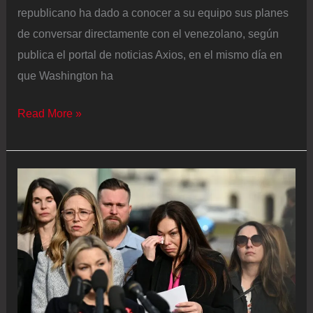
republicano ha dado a conocer a su equipo sus planes
de conversar directamente con el venezolano, según
publica el portal de noticias Axios, en el mismo día en
que Washington ha
Trump
Read More »
planea
una
llamada
con
Maduro,
según
el
portal
Axios