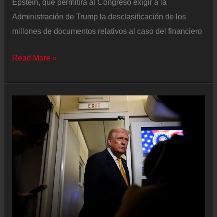
Epstein, que permitirá al Congreso exigir a la
Administración de Trump la desclasificación de los
millones de documentos relativos al caso del financiero
Una
Read More »
víctima
de
Epstein
a
Trump:
“Estoy
traumatizada,
pero
no
soy
estúpida”