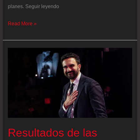
planes. Seguir leyendo
Trump
Read More »
revela
que
ya
ha
“decidido”
qué
acción
emprender
ante
Venezuela
Resultados de las