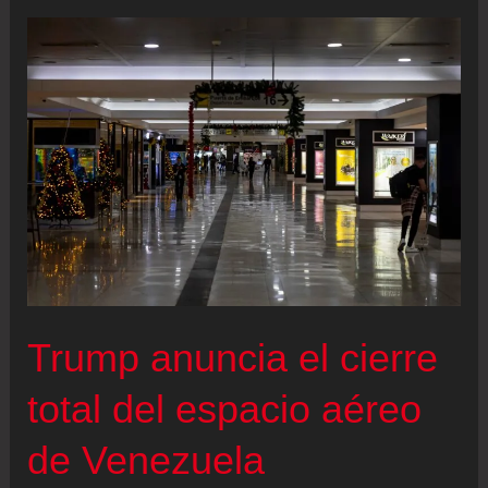
Congreso
difunden
en
dos
partes
más
de
200
imágenes
y
Trump anuncia el cierre
vídeos
inéditos
total del espacio aéreo
de
de Venezuela
la
“isla