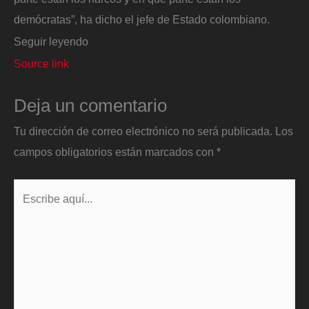
demócratas”, ha dicho el jefe de Estado colombiano.
Seguir leyendo
Source link
Deja un comentario
Tu dirección de correo electrónico no será publicada.
Los
campos obligatorios están marcados con
*
Escribe
aquí...