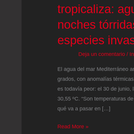
tropicaliza: a
noches tórrida
especies inva
Deja un comentario
/
I
El agua del mar Mediterráneo ar
grados, con anomalías térmicas
es todavía peor: el 30 de junio
30,55 ºC. “Son temperaturas de 
qué va a pasar en […]
El
Read More »