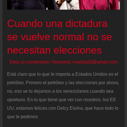
alza
ante
Cuando una dictadura
el
aumento
se vuelve normal no se
de
necesitan elecciones
la
tensión
Deja un comentario
/
Nacional
/
walala26@gmail.com
en
el
Está claro que lo que le importa a Estados Unidos es el
golfo
petróleo. Primero el petróleo y las elecciones por ahora,
Pérsico
no, eso se lo dejamos a los venezolanos cuando sea
oportuno. En lo que tiene que ver con nosotros, los EE
UU, estamos felices con Delcy Eloína, que hace todo lo
que le pedimos