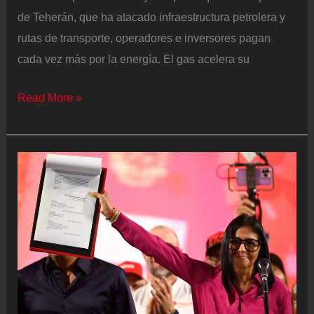
de Teherán, que ha atacado infraestructura petrolera y
rutas de transporte, operadores e inversores pagan
cada vez más por la energía. El gas acelera su
El
Read More »
gas
se
dispara
otro
30%
y
el
petróleo
sigue
al