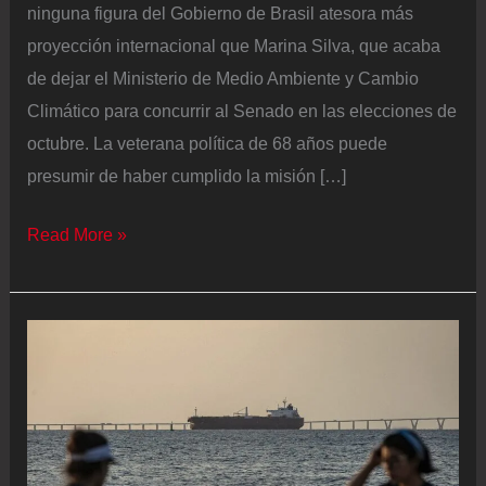
ninguna figura del Gobierno de Brasil atesora más
proyección internacional que Marina Silva, que acaba
de dejar el Ministerio de Medio Ambiente y Cambio
Climático para concurrir al Senado en las elecciones de
octubre. La veterana política de 68 años puede
presumir de haber cumplido la misión […]
La
Read More »
brasileña
Marina
Silva
deja
el
ministerio
de