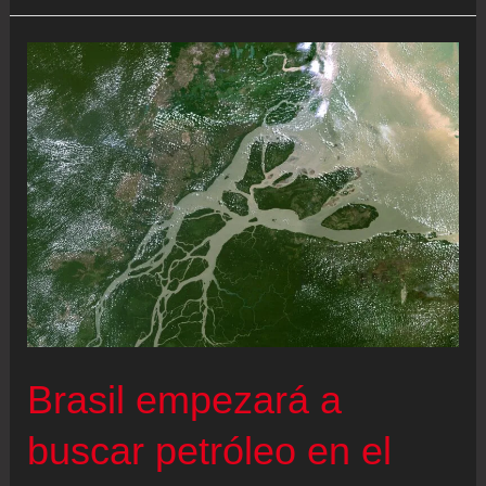
de
alto
voltaje:
quiénes
son
los
sectores
ganadores
y
perdedores
de
la
Brasil empezará a
Bolsa
buscar petróleo en el
en
2025