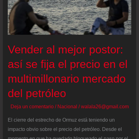
Medio
Ambiente
para
competir
por
Vender al mejor postor:
el
Senado
así se fija el precio en el
multimillonario mercado
del petróleo
Deja un comentario
/
Nacional
/
walala26@gmail.com
El cierre del estrecho de Ormuz está teniendo un
impacto obvio sobre el precio del petróleo. Desde el
momento en que ha quedado bloqueado el paso por el