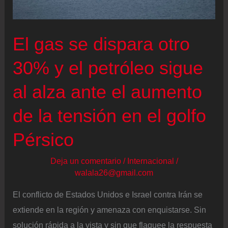
multimillonario
mercado
El gas se dispara otro
del
petróleo
30% y el petróleo sigue
al alza ante el aumento
de la tensión en el golfo
Pérsico
Deja un comentario
/
Internacional
/
walala26@gmail.com
El conflicto de Estados Unidos e Israel contra Irán se
extiende en la región y amenaza con enquistarse. Sin
solución rápida a la vista y sin que flaquee la respuesta