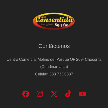
dado
más
de
un
millón
de
Contáctenos
dólares
al
Centro Comercial Molino del Parque OF 209- Chocontá
corruptor
(Cundinamarca)
de
Celular: 333 733 0337
Pemex