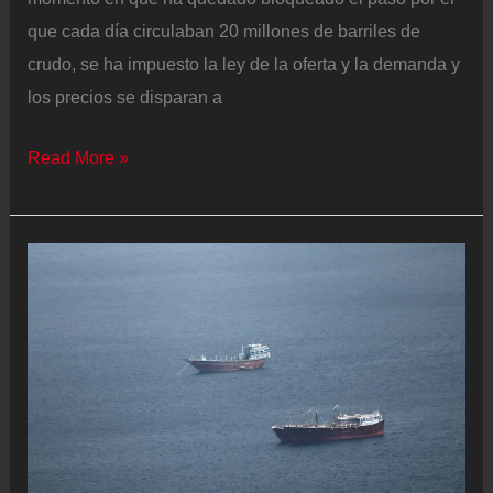
que cada día circulaban 20 millones de barriles de
crudo, se ha impuesto la ley de la oferta y la demanda y
los precios se disparan a
Vender
Read More »
al
mejor
postor:
así
se
fija
el
precio
en
el