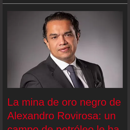
13.800
millones
de
dólares
para
aliviar
la
deuda
de
Pemex
La mina de oro negro de
Alexandro Rovirosa: un
campo de petróleo le ha