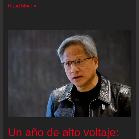
Cuando
Read More »
una
dictadura
se
vuelve
normal
no
se
necesitan
elecciones
Un año de alto voltaje: