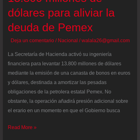
cumbre
dólares para aliviar la
del
clima
deuda de Pemex
Deja un comentario
/
Nacional
/
walala26@gmail.com
La Secretaría de Hacienda activó su ingeniería
financiera para levantar 13.800 millones de dólares
mediante la emisión de una canasta de bonos en euros
y dólares, destinada a amortizar las pesadas
obligaciones de la petrolera estatal Pemex. No
obstante, la operación añadirá presión adicional sobre
el erario en un momento en que el Gobierno busca
México
Read More »
desembolsará