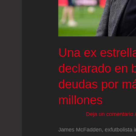
minuto
del
partido
en
el
Una ex estrell
Romelio
declarado en b
Martínez
deudas por m
millones
Deja un comentario
James McFadden, exfutbolista i