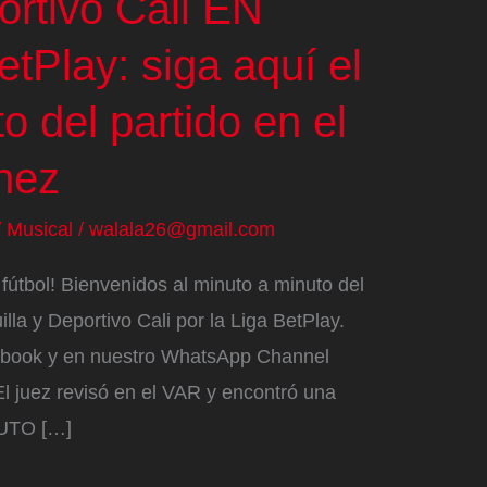
ortivo Cali EN
tPlay: siga aquí el
o del partido en el
nez
/
Musical
/
walala26@gmail.com
fútbol! Bienvenidos al minuto a minuto del
lla y Deportivo Cali por la Liga BetPlay.
ebook y en nuestro WhatsApp Channel
l juez revisó en el VAR y encontró una
NUTO […]