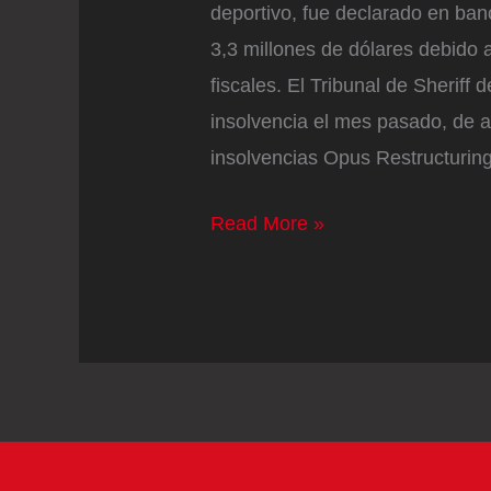
deportivo, fue declarado en ban
3,3 millones de dólares debido 
fiscales. El Tribunal de Sheriff 
insolvencia el mes pasado, de 
insolvencias Opus Restructurin
Una
Read More »
ex
estrella
de
la
Premier
fue
declarado