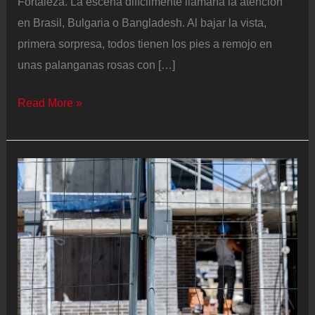
Fortaleza. La escena difícilmente llamaría la atención
en Brasil, Bulgaria o Bangladesh. Al bajar la vista,
primera sorpresa, todos tienen los pies a remojo en
unas palanganas rosas con […]
Duchas
Read More »
y
abogados
gratis
para
los
adictos
al
crack
en
Brasil