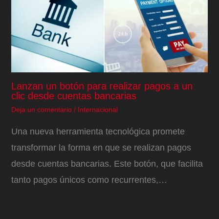
Lanzan un botón para realizar pagos a un
clic desde cuentas bancarias
Deja un comentario
/
Internacional
Una nueva herramienta tecnológica promete
transformar la forma en que se realizan pagos
desde cuentas bancarias. Este botón, que facilita
tanto pagos únicos como recurrentes,…