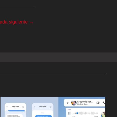
rada siguiente
→