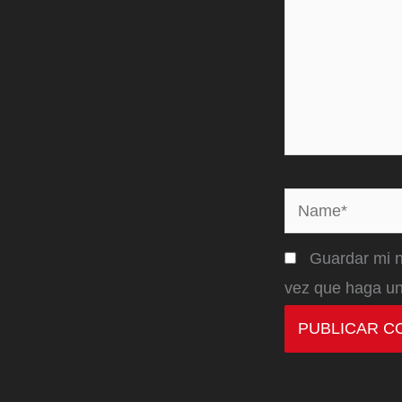
Name*
Guardar mi n
vez que haga un