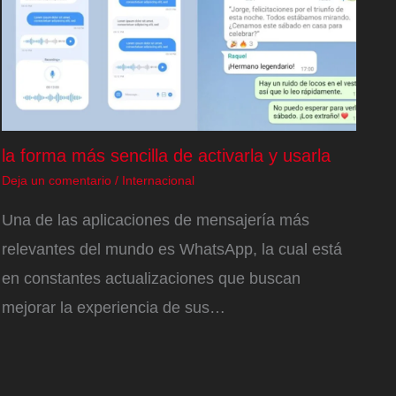
la forma más sencilla de activarla y usarla
Deja un comentario
/
Internacional
Una de las aplicaciones de mensajería más
relevantes del mundo es WhatsApp, la cual está
en constantes actualizaciones que buscan
mejorar la experiencia de sus…