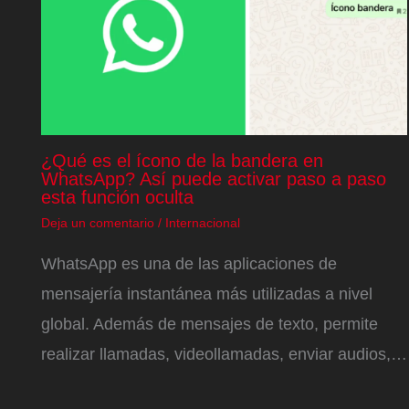
¿Qué es el ícono de la bandera en
WhatsApp? Así puede activar paso a paso
esta función oculta
Deja un comentario
/
Internacional
WhatsApp es una de las aplicaciones de
mensajería instantánea más utilizadas a nivel
global. Además de mensajes de texto, permite
realizar llamadas, videollamadas, enviar audios,…