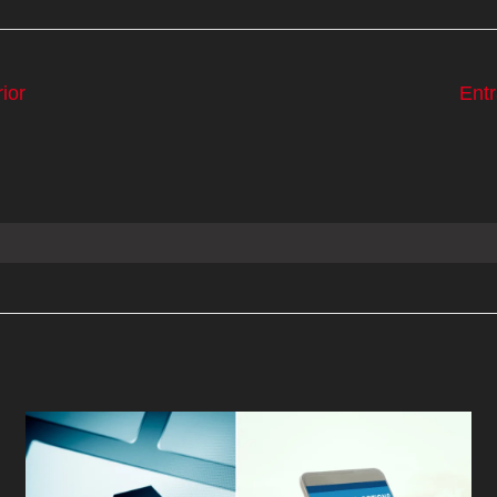
ior
Ent