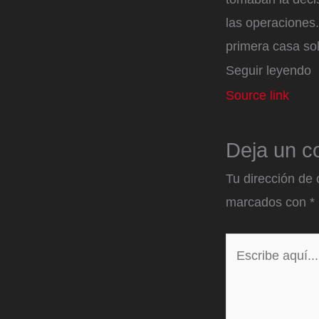
las operaciones
primera casa sol
Seguir leyendo
Source link
Deja un c
Tu dirección de 
marcados con
*
Escribe
aquí...