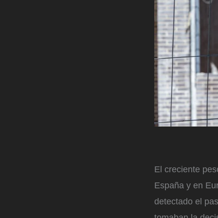
El creciente pe
España y en Eur
detectado el pa
tomaban la deci