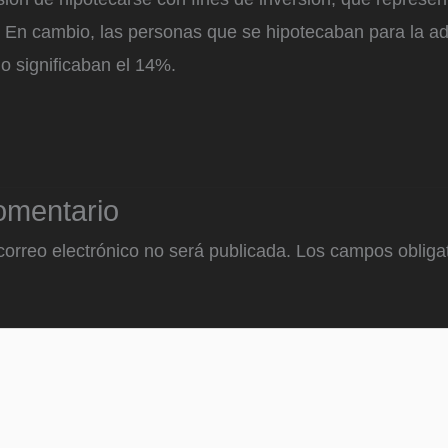
. En cambio, las personas que se hipotecaban para la ad
o significaban el 14%.
omentario
correo electrónico no será publicada.
Los campos obligat