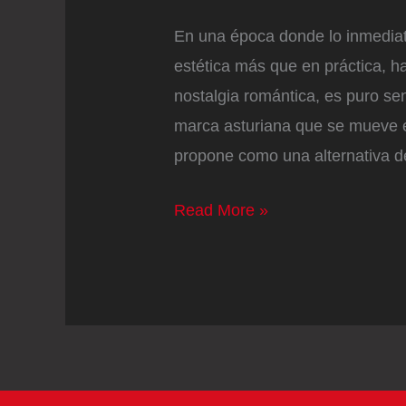
En una época donde lo inmediato
estética más que en práctica, ha
nostalgia romántica, es puro s
marca asturiana que se mueve ent
propone como una alternativa d
Los
Read More »
guisos
en
conserva
firmados
por
una