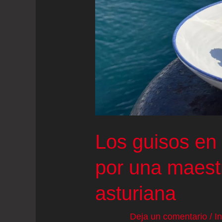
próximas
48
horas
van
a
ser
determinantes”
Los guisos en
por una maest
asturiana
Deja un comentario
/
I