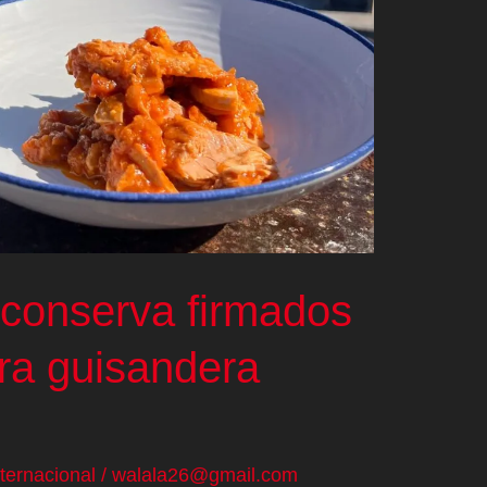
 conserva firmados
ra guisandera
nternacional
/
walala26@gmail.com