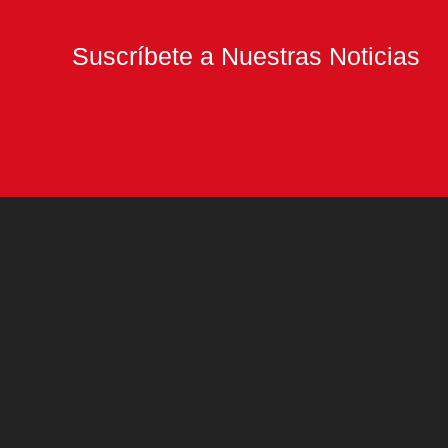
maestra
guisandera
Suscríbete a Nuestras Noticias
asturiana