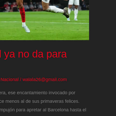
d ya no da para
/
Nacional
/
walala26@gmail.com
era, ese encantamiento invocado por
ce menos al de sus primaveras felices.
mpujón para apretar al Barcelona hasta el