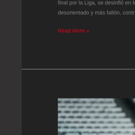
final por la Liga, se desinfló e
desorientado y más fallón, contr
El
Read More »
Real
Madrid
ya
no
da
para
más