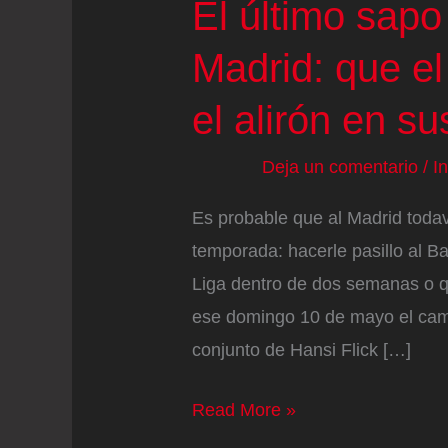
El último sapo
Madrid: que el
el alirón en su
Deja un comentario
/
I
Es probable que al Madrid toda
temporada: hacerle pasillo al B
Liga dentro de dos semanas o q
ese domingo 10 de mayo el cam
conjunto de Hansi Flick […]
El
Read More »
último