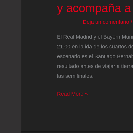
y acompaña a
Deja un comentario
El Real Madrid y el Bayern Múni
21.00 en la ida de los cuartos 
escenario es el Santiago Berna
resultado antes de viajar a tier
las semifinales.
Real
Read More »
Madrid
–
Bayern
Múnich