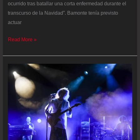
ocurrido tras batallar una corta enfermedad durante el
transcurso de la Navidad”. Bamonte tenía previsto
actuar
Muere
Read More »
Perry
Bamonte,
guitarrista
de
The
Cure,
a
los
65
años