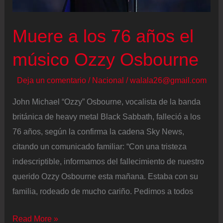
música
española,
Muere a los 76 años el
a
los
músico Ozzy Osbourne
63
años
Deja un comentario
/
Nacional
/
walala26@gmail.com
John Michael “Ozzy” Osbourne, vocalista de la banda
británica de heavy metal Black Sabbath, falleció a los
76 años, según la confirma la cadena Sky News,
citando un comunicado familiar: “Con una tristeza
indescriptible, informamos del fallecimiento de nuestro
querido Ozzy Osbourne esta mañana. Estaba con su
familia, rodeado de mucho cariño. Pedimos a todos
Muere
Read More »