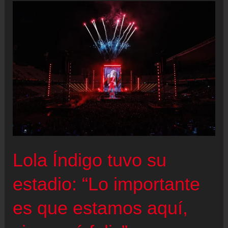
el
sonido
deficiente
que
chafó
el
concierto
Lola Índigo tuvo su
estadio: “Lo importante
es que estamos aquí,