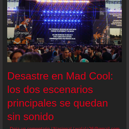
“Lo
importante
es
que
estamos
aquí,
vive
y
Desastre en Mad Cool:
sé
feliz”
los dos escenarios
principales se quedan
sin sonido
Deja un comentario
/
Nacional
/
walala26@gmail.com