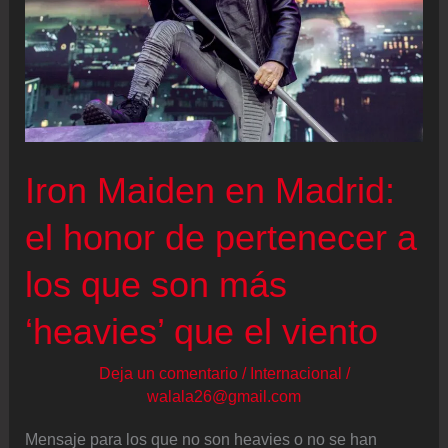
principales
se
quedan
sin
sonido
Iron Maiden en Madrid:
el honor de pertenecer a
los que son más
‘heavies’ que el viento
Deja un comentario
/
Internacional
/
walala26@gmail.com
Mensaje para los que no son heavies o no se han