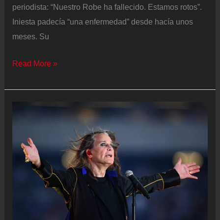
periodista: “Nuestro Robe ha fallecido. Estamos rotos”.
Iniesta padecía “una enfermedad” desde hacía unos
meses. Su
Muere
Read More »
Robe
Iniesta,
fundador
de
Extremoduro
y
figura
central
en
la