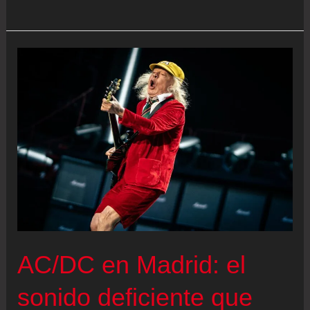
a
los
76
años
el
músico
Ozzy
Osbourne
AC/DC en Madrid: el
sonido deficiente que