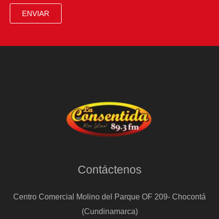
los
ENVIAR
que
son
más
‘heavies’
que
el
viento
Contáctenos
Centro Comercial Molino del Parque OF 209- Chocontá
(Cundinamarca)