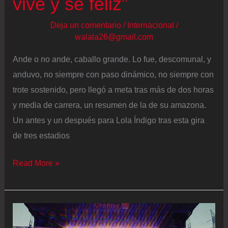
vive y sé feliz”
Deja un comentario
/
Internacional
/
walala26@gmail.com
Ande o no ande, caballo grande. Lo fue, descomunal, y
anduvo, no siempre con paso dinámico, no siempre con
trote sostenido, pero llegó a meta tras más de dos horas
y media de carrera, un resumen de la de su amazona.
Un antes y un después para Lola Índigo tras esta gira
de tres estadios
Lola
Read More »
Índigo
tuvo
su
estadio: