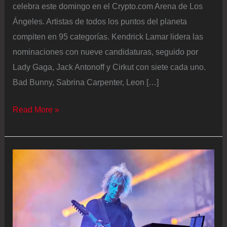
celebra este domingo en el Crypto.com Arena de Los
Ángeles. Artistas de todos los puntos del planeta
compiten en 95 categorías. Kendrick Lamar lidera las
nominaciones con nueve candidaturas, seguido por
Lady Gaga, Jack Antonoff y Cirkut con siete cada uno.
Bad Bunny, Sabrina Carpenter, Leon […]
La
Read More »
lista
de
ganadores
de
los
Grammy
2026: