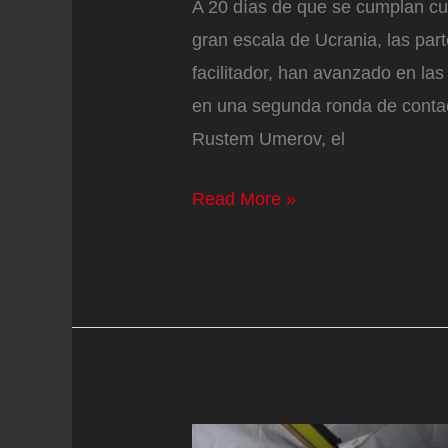
A 20 días de que se cumplan cua
gran escala de Ucrania, las par
facilitador, han avanzado en la
en una segunda ronda de conta
Rustem Umerov, el
Ucrania
Read More »
y
Rusia
avanzan
en
las
negociaciones
de