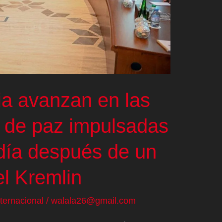
ia avanzan en las
 de paz impulsadas
día después de un
el Kremlin
nternacional
/
walala26@gmail.com