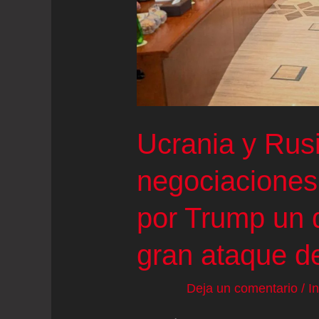
una
toxina
de
la
rana
dardo
Ucrania y Rus
negociaciones
por Trump un 
gran ataque d
Deja un comentario
/
I