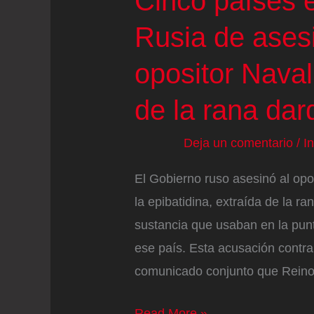
Cinco países 
Rusia de asesi
opositor Naval
de la rana dar
Deja un comentario
/
I
El Gobierno ruso asesinó al opos
la epibatidina, extraída de la 
sustancia que usaban en la punt
ese país. Esta acusación contr
comunicado conjunto que Reino 
Cinco
Read More »