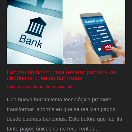
Lanzan un botón para realizar pagos a un
clic desde cuentas bancarias
Deja un comentario
/
Internacional
Una nueva herramienta tecnológica promete
transformar la forma en que se realizan pagos
desde cuentas bancarias. Este botón, que facilita
tanto pagos únicos como recurrentes,…