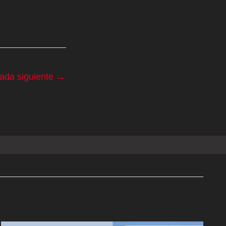
rada siguiente
→