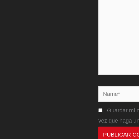
Name*
Guardar mi n
vez que haga un