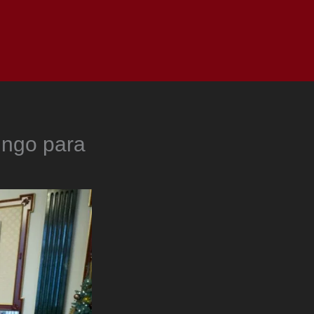
as
Top
Redes
Pauta
Privacy Policy
ingo para