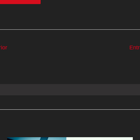
ior
Ent