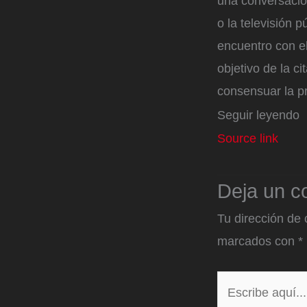
una conversació
o la televisión 
encuentro con e
objetivo de la ci
consensuar la p
Seguir leyendo
Source link
Deja un c
Tu dirección de 
marcados con
*
Escribe
aquí...