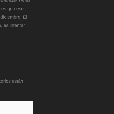
Financial Times
a es que ese
diciembre. El
, es intentar
orios están