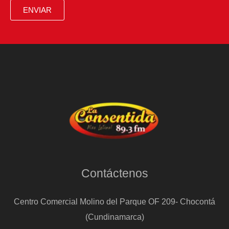
por
ENVIAR
torturas
a
opositores
durante
el
régimen
de
El
Asad
Contáctenos
Centro Comercial Molino del Parque OF 209- Chocontá
(Cundinamarca)