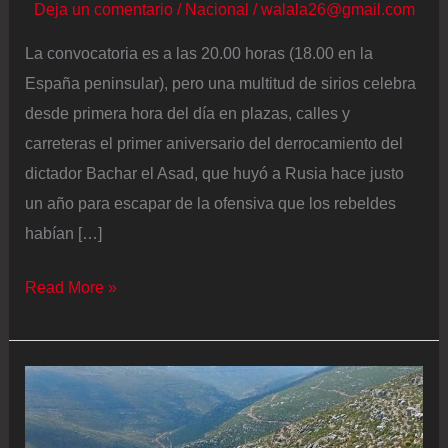
Deja un comentario
/
Nacional
/
walala26@gmail.com
La convocatoria es a las 20.00 horas (18.00 en la
España peninsular), pero una multitud de sirios celebra
desde primera hora del día en plazas, calles y
carreteras el primer aniversario del derrocamiento del
dictador Bachar el Asad, que huyó a Rusia hace justo
un año para escapar de la ofensiva que los rebeldes
habían […]
“¡Alza
Read More »
tu
cabeza,
eres
un
sirio