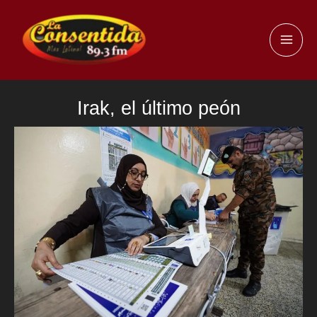
Ir
al
MAI
contenido
ME
Irak, el último peón