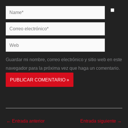
Name*
Correo
electrónico*
Web
Guardar mi nombre, correo electrónico y sitio web en este
navegador para la próxima vez que haga un comentario.
←
Entrada anterior
Entrada siguiente
→