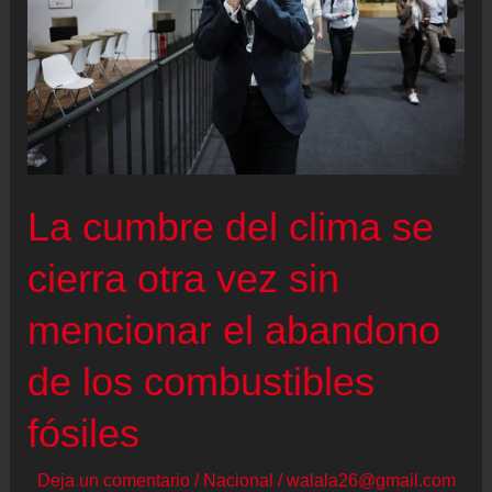
le
impone
a
su
padre,
el
rey
La cumbre del clima se
Juan
cierra otra vez sin
Carlos
I,
mencionar el abandono
para
de los combustibles
regresar
a
fósiles
España
Deja un comentario
/
Nacional
/
walala26@gmail.com