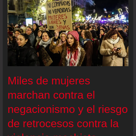
feminicidio
impulsado
por
el
Gobierno
de
ultraderecha
de
Miles de mujeres
Meloni
marchan contra el
negacionismo y el riesgo
de retrocesos contra la