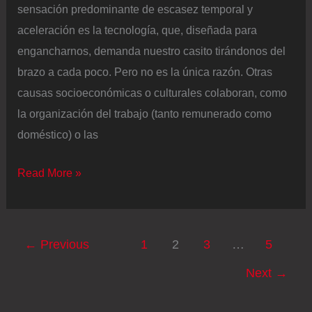
sensación predominante de escasez temporal y
aceleración es la tecnología, que, diseñada para
engancharnos, demanda nuestro casito tirándonos del
brazo a cada poco. Pero no es la única razón. Otras
causas socioeconómicas o culturales colaboran, como
la organización del trabajo (tanto remunerado como
doméstico) o las
La
Read More »
vida
acelerada:
¿dónde
←
Previous
1
2
3
…
5
se
Next
→
ha
ido