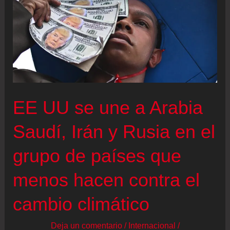
por
el
asesinato
de
su
expareja
EE UU se une a Arabia
en
Rincón
Saudí, Irán y Rusia en el
de
grupo de países que
la
Victoria
menos hacen contra el
cambio climático
Deja un comentario
/
Internacional
/