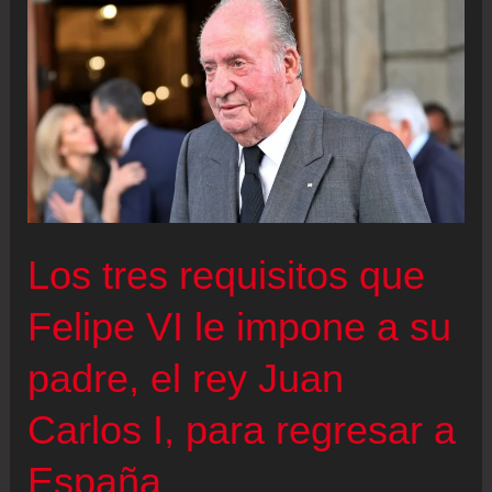
contra
el
negacionismo
y
el
riesgo
de
retrocesos
Los tres requisitos que
contra
Felipe VI le impone a su
la
violencia
padre, el rey Juan
machista
Carlos I, para regresar a
España