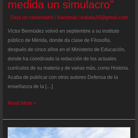
medida un simulacro”
Deja un comentario
/
Nacional
/
walala26@gmail.com
Víctor Bermúdez volvió en septiembre a su instituto
público de Mérida, donde da clase de Filosofía,
después de cinco años en el Ministerio de Educación,
donde ha coordinado la redacción de los actuales
currículos de su materia y de varias más, como Historia.
Acaba de publicar con otros autores Defensa de la
enseñanza de la […]
Víctor
Read More »
Bermúdez,
profesor
de