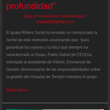
gran
profundidad”
medida
Deja un comentario
/
Internacional
/
un
walala26@gmail.com
simulacro”
El grupo Ribera Salud ha enviado un comunicado la
noche de este miércoles anunciando que, “para
garantizar los valores y la ética que siempre ha
caracterizado al Grupo, Pablo Gallart [el CEO] ha
solicitado al presidente de Ribera, Emmanuel de
Geuser, desvincularse de las responsabilidades sobre
la gestión del Hospital de Torrejón mientras el grupo
El
Read More »
CEO
de