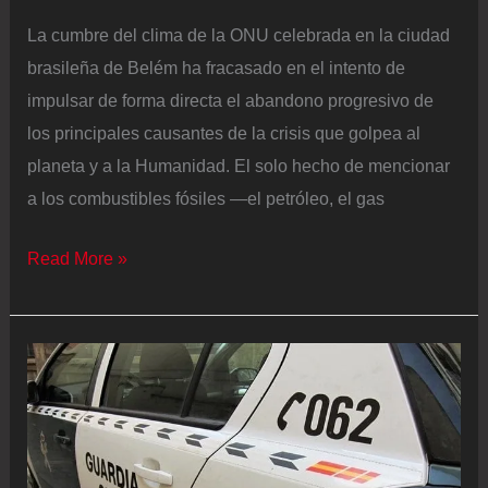
La cumbre del clima de la ONU celebrada en la ciudad
brasileña de Belém ha fracasado en el intento de
impulsar de forma directa el abandono progresivo de
los principales causantes de la crisis que golpea al
planeta y a la Humanidad. El solo hecho de mencionar
a los combustibles fósiles —el petróleo, el gas
La
Read More »
cumbre
del
clima
se
cierra
otra
vez