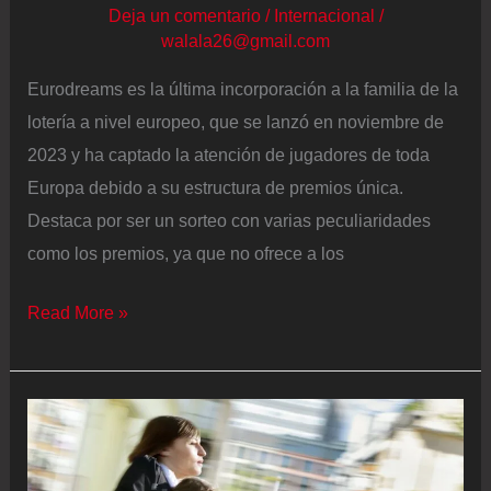
Deja un comentario
/
Internacional
/
climático
walala26@gmail.com
Eurodreams es la última incorporación a la familia de la
lotería a nivel europeo, que se lanzó en noviembre de
2023 y ha captado la atención de jugadores de toda
Europa debido a su estructura de premios única.
Destaca por ser un sorteo con varias peculiaridades
como los premios, ya que no ofrece a los
Eurodreams:
Read More »
comprobar
sorteo
del
lunes
17