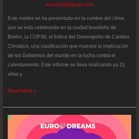
walala26@gmail.com
Este martes se ha presentado en la cumbre del clima
que se está celebrando en la ciudad brasileña de
Belém, la COP30, el Índice del Desempeño de Cambio
Climático, una clasificación que muestra la implicación
de los Gobiernos del mundo en la lucha contra el
calentamiento. Este informe se lleva realizando ya 21
años y
EE
Read More »
UU
se
une
a
Arabia