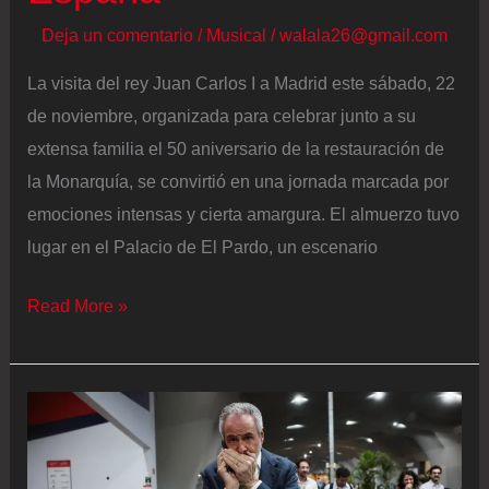
Deja un comentario
/
Musical
/
walala26@gmail.com
La visita del rey Juan Carlos I a Madrid este sábado, 22
de noviembre, organizada para celebrar junto a su
extensa familia el 50 aniversario de la restauración de
la Monarquía, se convirtió en una jornada marcada por
emociones intensas y cierta amargura. El almuerzo tuvo
lugar en el Palacio de El Pardo, un escenario
Los
Read More »
tres
requisitos
que
Felipe
VI