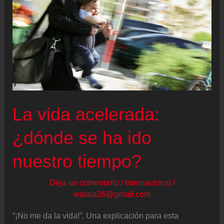
de
noviembre
La vida acelerada:
¿dónde se ha ido
nuestro tiempo?
Deja un comentario
/
Internacional
/
walala26@gmail.com
“¡No me da la vida!”. Una explicación para esta