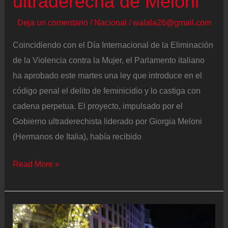
ultraderecha de Meloni
una
auditoría
Deja un comentario
/
Nacional
/
walala26@gmail.com
“en
Coincidiendo con el Día Internacional de la Eliminación
profundidad”
de la Violencia contra la Mujer, el Parlamento italiano
ha aprobado este martes una ley que introduce en el
código penal el delito de feminicidio y lo castiga con
cadena perpetua. El proyecto, impulsado por el
Gobierno ultraderechista liderado por Giorgia Meloni
(Hermanos de Italia), había recibido
Italia
Read More »
introduce
el
delito
de