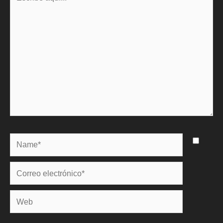
aquí...
Name*
Correo
electrónico*
Web