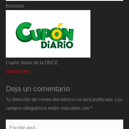
Bonoloto
Cupón diario de la ONCE
Source link
Deja un comentario
Tu dirección de correo electrónico no será publicada.
Los
campos obligatorios están marcados con
*
Escribe