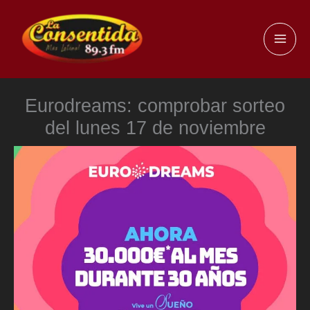
Ir
al
MAI
contenido
ME
Eurodreams: comprobar sorteo
del lunes 17 de noviembre