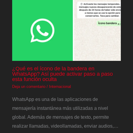
¿Qué es el ícono de la bandera en
WhatsApp? Así puede activar paso a paso
esta función oculta
Deja un comentario
/
Internacional
WhatsApp es una de las aplicaciones de
mensajería instantánea más utilizadas a nivel
global. Además de mensajes de texto, permite
realizar llamadas, videollamadas, enviar audios,…