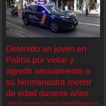
republicanos
que
declararon
su
“amor”
por
Detenido un joven en
Hitler
en
Palma por violar y
un
agredir sexualmente a
chat
privado
su hermanastra menor
de edad durante años
Deja un comentario
/
Nacional
/
walala26@gmail.com