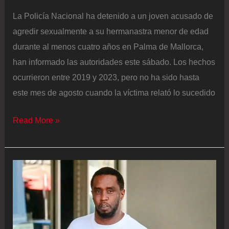
La Policía Nacional ha detenido a un joven acusado de
agredir sexualmente a su hermanastra menor de edad
durante al menos cuatro años en Palma de Mallorca,
han informado las autoridades este sábado. Los hechos
ocurrieron entre 2019 y 2023, pero no ha sido hasta
este mes de agosto cuando la víctima relató lo sucedido
Detenido
Read More »
un
joven
en
Palma
por
violar
y