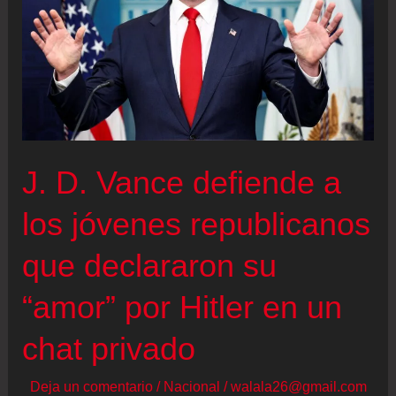
Mette-
Marit
de
Noruega,
condenado
a
J. D. Vance defiende a
cuatro
años
los jóvenes republicanos
de
que declararon su
prisión
“amor” por Hitler en un
chat privado
Deja un comentario
/
Nacional
/
walala26@gmail.com