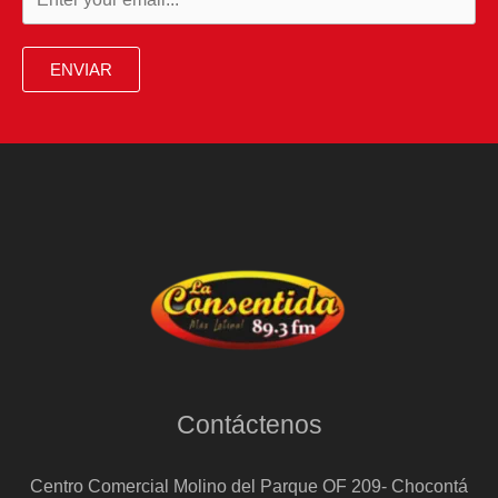
la
prostitución,
ENVIAR
se
libra
de
la
cadena
perpetua
Contáctenos
Centro Comercial Molino del Parque OF 209- Chocontá