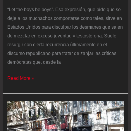
“Let the boys be boys”. Esa expresión, que pide que se
deje a los muchachos comportarse como tales, sirve en
Estados Unidos para disculpar los desmanes que salen
de mezclar en exceso juventud y testosterona. Suele
resurgir con cierta recurrencia últimamente en el
discurso republicano para tratar de zanjar las críticas
demócratas que, desde la
J.
Read More »
D.
Vance
defiende
a
los
jóvenes