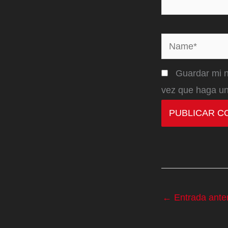
Name*
Guardar mi n
vez que haga un
←
Entrada anter