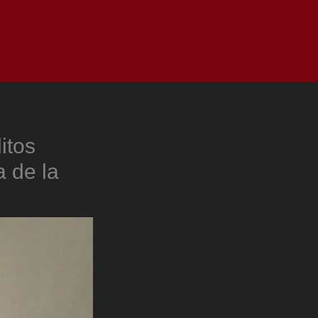
as
Top
Redes
Pauta
Privacy Policy
itos
a de la