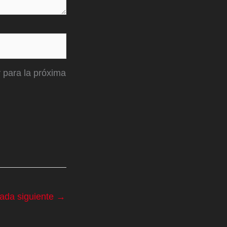
 para la próxima
rada siguiente
→