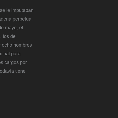
 se le imputaban
cadena perpetua.
de mayo, el
, los de
s y ocho hombres
minal para
os cargos por
odavía tiene