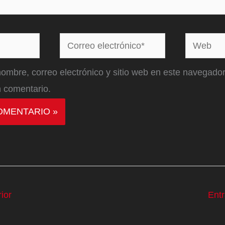
Correo
Web
electrónico*
ombre, correo electrónico y sitio web en este navegador
 comentario.
ior
Ent