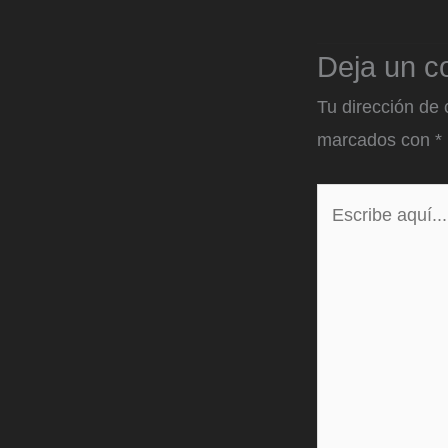
Deja un c
Tu dirección de 
marcados con
*
Escribe
aquí...