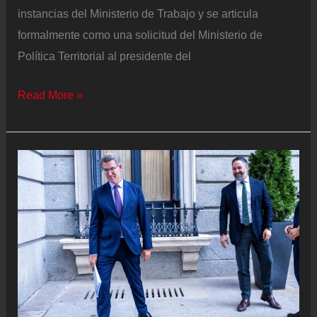
instancias del Ministerio de Trabajo y se articula
formalmente como una solicitud del Ministerio de
Política Territorial al presidente del
El
Read More »
Gobierno
aprueba
el
recurso
contra
la
ley
que
quita
las