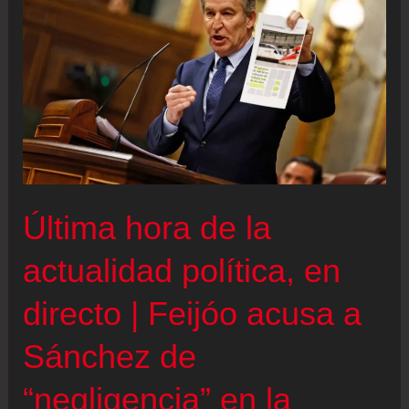
política,
en
directo
|
Cara
a
cara
de
Última hora de la
Sánchez
y
actualidad política, en
Feijóo
directo | Feijóo acusa a
en
el
Sánchez de
Congreso
“negligencia” en la
en