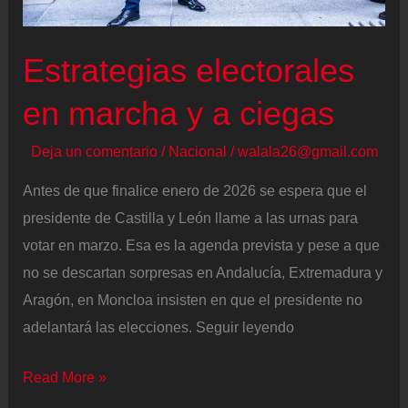
ayudas
a
Estrategias electorales
sindicatos
en
en marcha y a ciegas
Murcia
por
Deja un comentario
/
Nacional
/
walala26@gmail.com
vulnerar
Antes de que finalice enero de 2026 se espera que el
la
presidente de Castilla y León llame a las urnas para
competencia
votar en marzo. Esa es la agenda prevista y pese a que
estatal
no se descartan sorpresas en Andalucía, Extremadura y
Aragón, en Moncloa insisten en que el presidente no
adelantará las elecciones. Seguir leyendo
Estrategias
Read More »
electorales