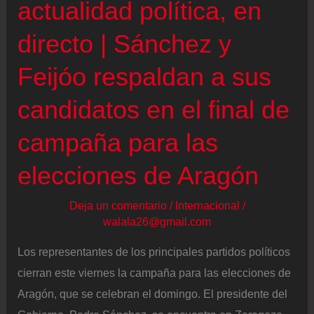
actualidad política, en
en
directo | Sánchez y
la
gestión
Feijóo respaldan a sus
de
candidatos en el final de
los
trenes:
campaña para las
“Su
Gobierno
elecciones de Aragón
se
Deja un comentario
/
Internacional
/
sentará
walala26@gmail.com
en
el
Los representantes de los principales partidos políticos
banquillo
cierran este viernes la campaña para las elecciones de
por
Aragón, que se celebran el domingo. El presidente del
esto”