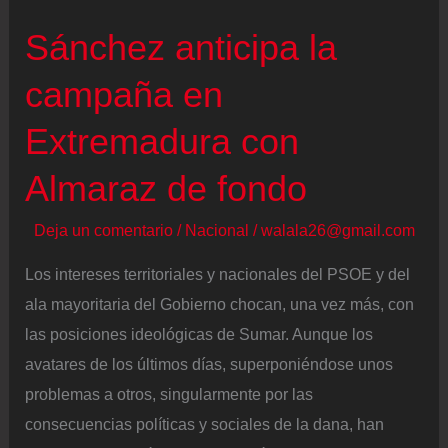
Feijóo
Sánchez anticipa la
respaldan
campaña en
a
sus
Extremadura con
candidatos
en
Almaraz de fondo
el
Deja un comentario
/
Nacional
/
walala26@gmail.com
final
de
Los intereses territoriales y nacionales del PSOE y del
campaña
ala mayoritaria del Gobierno chocan, una vez más, con
para
las posiciones ideológicas de Sumar. Aunque los
las
avatares de los últimos días, superponiéndose unos
elecciones
problemas a otros, singularmente por las
de
consecuencias políticas y sociales de la dana, han
Aragón