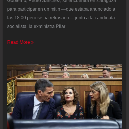
Gobierno, Pedro Sánchez, se encuentra en Zaragoza
para participar en un mitin —que estaba anunciado a
las 18.00 pero se ha retrasado— junto a la candidata
socialista, la exministra Pilar
Última
Read More »
hora
de
la
actualidad
política,
en
directo
|
Sánchez
y