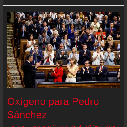
en
marcha
y
a
ciegas
Oxígeno para Pedro
Sánchez
Deja un comentario
/
Nacional
/
walala26@gmail.com