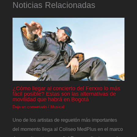
Noticias Relacionadas
¿Cómo llegar al concierto del Ferxxo lo más
fácil posible? Estas son las alternativas de
movilidad que habrá en Bogotá
Deja un comentario
/
Musical
Uno de los artistas de reguetón más importantes
del momento llega al Coliseo MedPlus en el marco