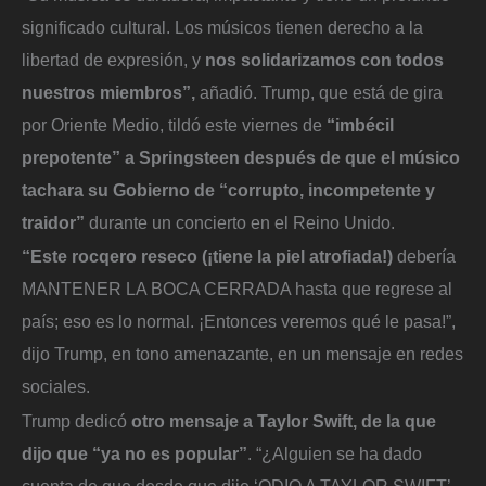
significado cultural. Los músicos tienen derecho a la
libertad de expresión, y
nos solidarizamos con todos
nuestros miembros”,
añadió. Trump, que está de gira
por Oriente Medio, tildó este viernes de
“imbécil
prepotente” a Springsteen después de que el músico
tachara su Gobierno de “corrupto, incompetente y
traidor”
durante un concierto en el Reino Unido.
“Este rocqero reseco (¡tiene la piel atrofiada!)
debería
MANTENER LA BOCA CERRADA hasta que regrese al
país; eso es lo normal. ¡Entonces veremos qué le pasa!”,
dijo Trump, en tono amenazante, en un mensaje en redes
sociales.
Trump dedicó
otro mensaje a Taylor Swift, de la que
dijo que “ya no es popular”
. “¿Alguien se ha dado
cuenta de que desde que dije ‘ODIO A TAYLOR SWIFT’,