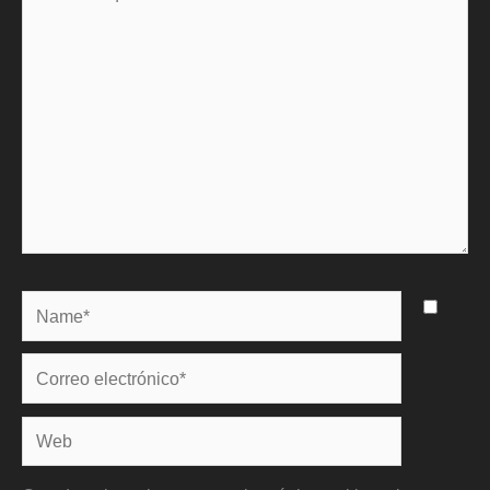
aquí...
Name*
Correo
electrónico*
Web