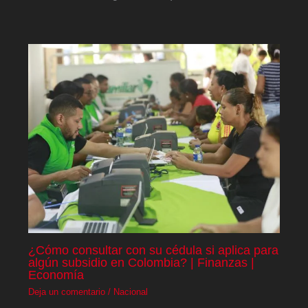
¿Cómo consultar con su cédula si aplica para
algún subsidio en Colombia? | Finanzas |
Economía
Deja un comentario
/
Nacional