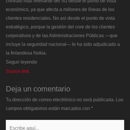
contrato más relevante del 5G desde el punto de vista
económico, ya que afecta a millones de líneas de los
clientes residenciales. No así desde el punto de vista
estratégico, porque la gestión del
core
de los clientes
corporativos y de las Administraciones Públicas ―que
incluye la seguridad nacional― le ha sido adjudicado a
la finlandesa Nokia.
Seguir leyendo
Source link
Deja un comentario
Tu dirección de correo electrónico no será publicada.
Los
campos obligatorios están marcados con
*
Escribe