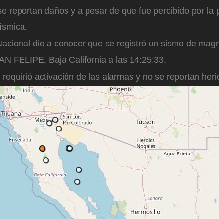
e reportan daños y a pesar de que fue percibido por la 
sísmica.
acional dio a conocer que se registró un sismo de magni
FELIPE, Baja California a las 14:25:33.
 requirió activación de las alarmas y no se reportan heri