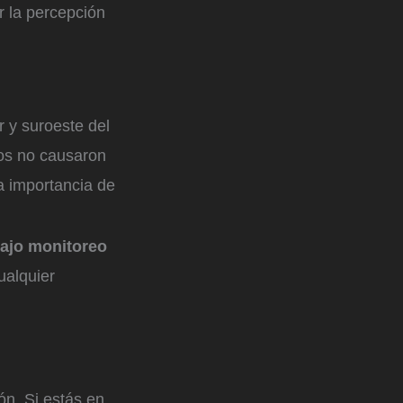
r la percepción
 y suroeste del
mos no causaron
a importancia de
bajo monitoreo
ualquier
ón. Si estás en