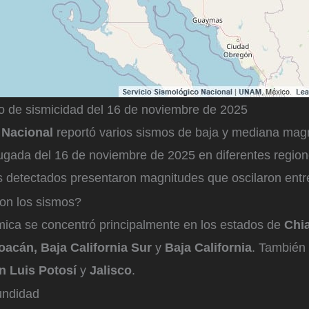
o de sismicidad del 16 de noviembre de 2025
 Nacional
reportó varios sismos de baja y mediana magn
ugada del 16 de noviembre de 2025 en diferentes regio
 detectados presentaron magnitudes que oscilaron entre
on los sismos?
smica se concentró principalmente en los estados de
Chi
oacán, Baja California Sur
y
Baja California
. También
n Luis Potosí
y
Jalisco
.
undidad