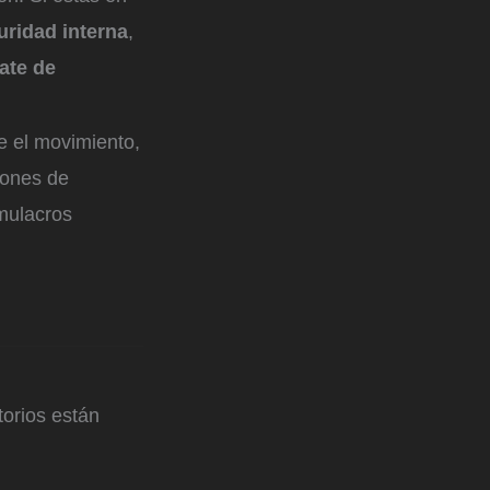
uridad interna
,
ate de
ne el movimiento,
iones de
imulacros
orios están