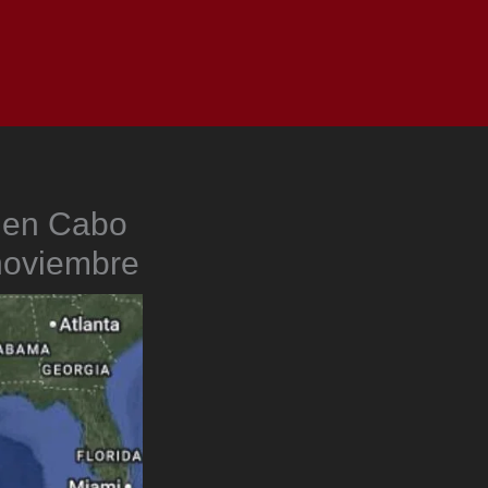
as
Top
Redes
Pauta
Privacy Policy
s en Cabo
 noviembre