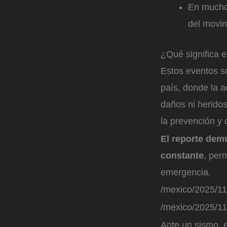
En muchos
del movim
¿Qué significa e
Estos eventos s
país, donde la 
daños ni herido
la prevención y 
El reporte dem
constante
, per
emergencia.
/mexico/2025/11
/mexico/2025/11
Ante un sismo, 