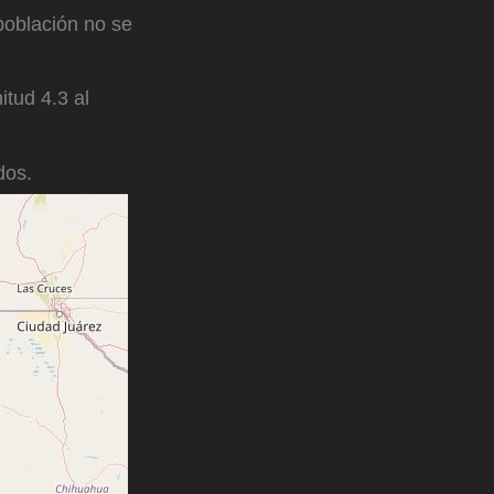
población no se
tud 4.3 al
dos.