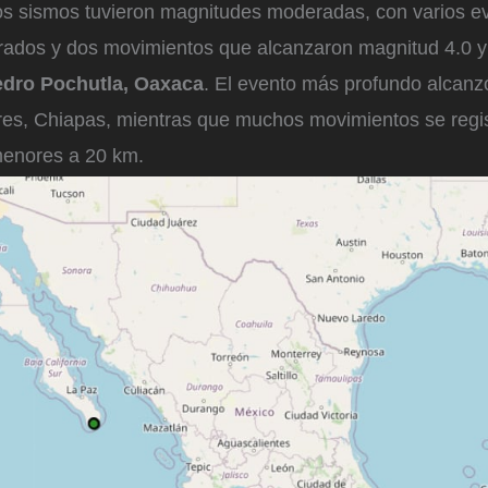
os sismos tuvieron magnitudes moderadas, con varios e
rados y dos movimientos que alcanzaron magnitud 4.0 y
dro Pochutla, Oaxaca
. El evento más profundo alcanz
ores, Chiapas, mientras que muchos movimientos se regi
menores a 20 km.