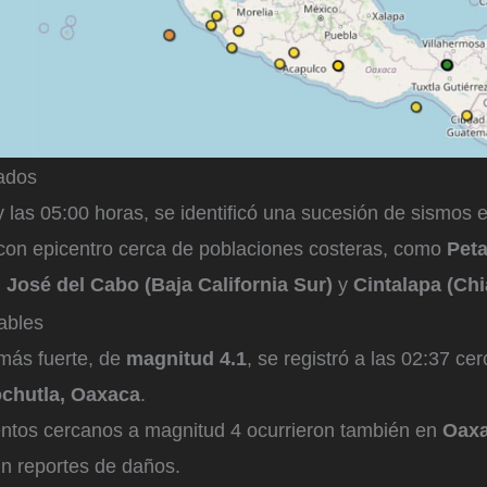
ados
y las 05:00 horas, se identificó una sucesión de sismos e
 con epicentro cerca de poblaciones costeras, como
Peta
 José del Cabo (Baja California Sur)
y
Cintalapa (Ch
ables
más fuerte, de
magnitud 4.1
, se registró a las 02:37 ce
chutla, Oaxaca
.
ntos cercanos a magnitud 4 ocurrieron también en
Oax
n reportes de daños.