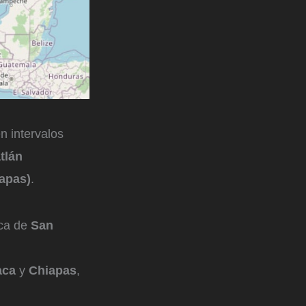
n intervalos
tlán
iapas)
.
rca de
San
aca
y
Chiapas
,