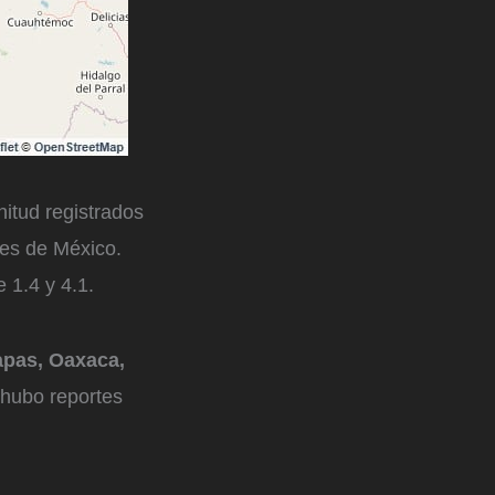
itud registrados
nes de México.
 1.4 y 4.1.
apas, Oaxaca,
 hubo reportes