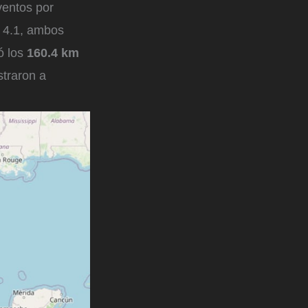
ventos por
 4.1, ambos
ó los
160.4 km
straron a