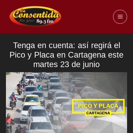
Ir
al
MAI
contenido
ME
Tenga en cuenta: así regirá el
Pico y Placa en Cartagena este
martes 23 de junio