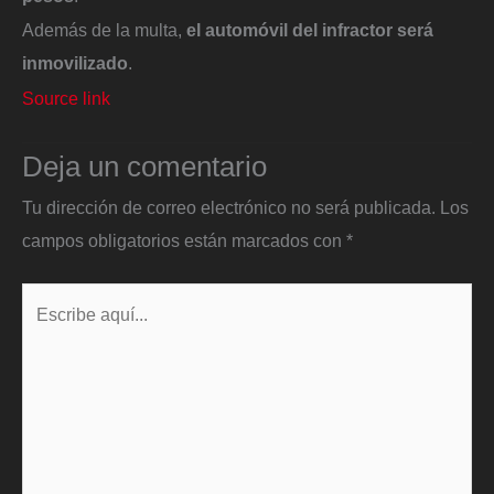
Además de la multa,
el automóvil del infractor será
inmovilizado
.
Source link
Deja un comentario
Tu dirección de correo electrónico no será publicada.
Los
campos obligatorios están marcados con
*
Escribe
aquí...