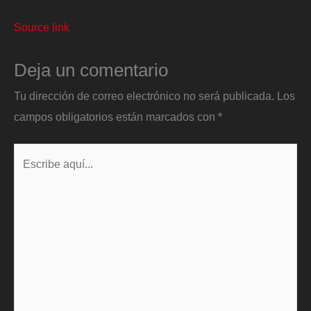
Source link
Deja un comentario
Tu dirección de correo electrónico no será publicada.
Los
campos obligatorios están marcados con
*
Escribe
aquí...