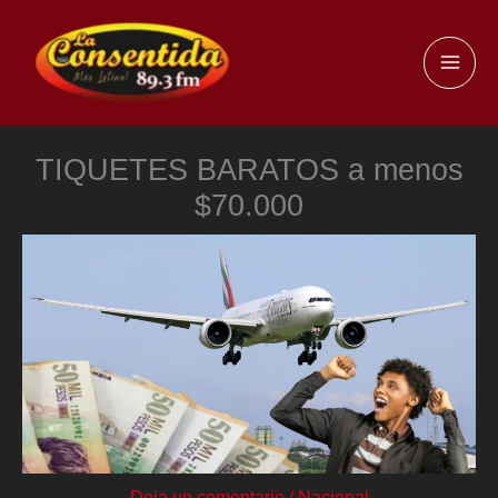
Ir
al
MAI
contenido
ME
TIQUETES BARATOS a menos
$70.000
Deja un comentario
/
Nacional