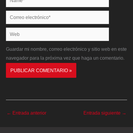
Correo
electrónico*
Web
Guardar mi nombre, correo electrónico y sitio web en este
navegador para la próxima vez que haga un comentario.
←
Entrada anterior
Entrada siguiente
→