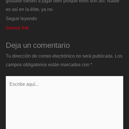
gustase fuesen a jugar bien porque ellos son así. Nadie
es así en la élite, ya no.
Seguir leyendo
Source link
Deja un comentario
Tu dirección de correo electrónico no será publicada.
Los
campos obligatorios están marcados con
*
Escribe
aquí...