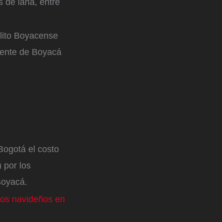
s de lana, entre
blito Boyacense
Puente de Boyacá
Bogotá el costo
 por los
Boyacá.
ados navideños en