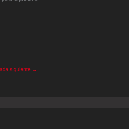
rada siguiente
→