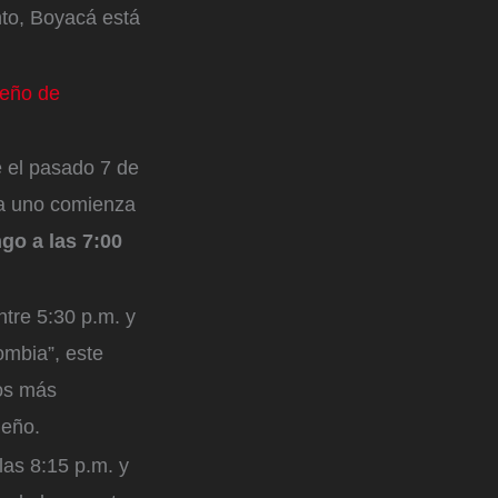
nto, Boyacá está
deño de
 el pasado 7 de
da uno comienza
go a las 7:00
entre 5:30 p.m. y
ombia”, este
ios más
deño.
las 8:15 p.m. y