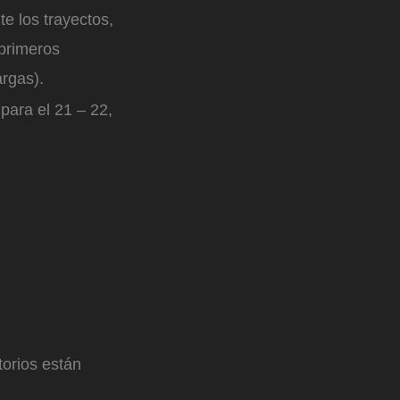
e los trayectos,
 primeros
argas).
para el 21 – 22,
orios están