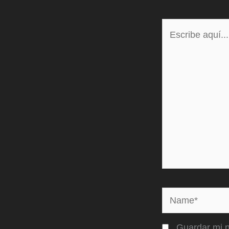
Escribe
aquí...
Name*
Guardar mi n