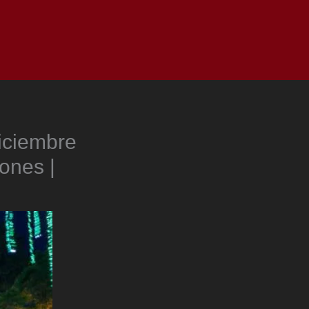
as
Top
Redes
Pauta
Privacy Policy
iciembre
iones |