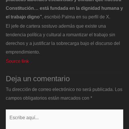
Constitución… está fundada en la dignidad humana y
el trabajo digno”
, escribió Palma en su perfil de X.
El jefe de cartera sostuvo además que existe una
tendencia política y cultural a romantizar el trabajo sin
derechos y a justificar la sobrecarga bajo el discurso del
emprendimiento.
Source link
Deja un comentario
Tu dirección de correo electrónico no será publicada.
Los
campos obligatorios están marcados con
*
Escribe
aquí...