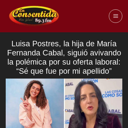
Ir
al
MAI
contenido
ME
Luisa Postres, la hija de María
Fernanda Cabal, siguió avivando
la polémica por su oferta laboral:
“Sé que fue por mi apellido”