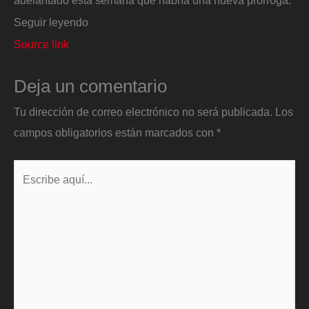
adelantado esta semana que habría una nueva prórroga.
Seguir leyendo
Source link
Deja un comentario
Tu dirección de correo electrónico no será publicada.
Los
campos obligatorios están marcados con
*
Escribe
aquí...