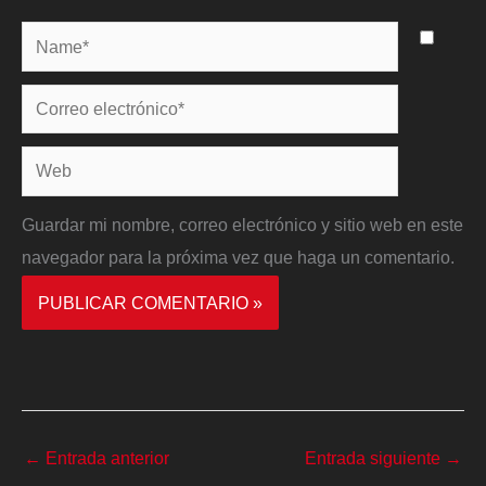
Name*
Correo
electrónico*
Web
Guardar mi nombre, correo electrónico y sitio web en este
navegador para la próxima vez que haga un comentario.
←
Entrada anterior
Entrada siguiente
→