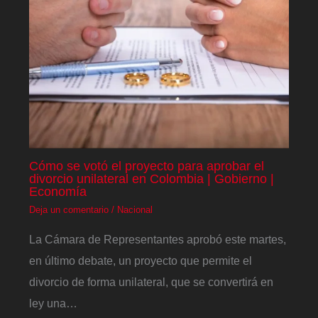
Cómo se votó el proyecto para aprobar el
divorcio unilateral en Colombia | Gobierno |
Economía
Deja un comentario
/
Nacional
La Cámara de Representantes aprobó este martes,
en último debate, un proyecto que permite el
divorcio de forma unilateral, que se convertirá en
ley una…