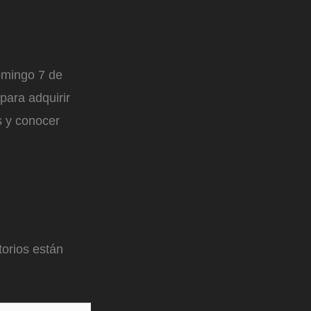
omingo 7 de
para adquirir
s y conocer
orios están