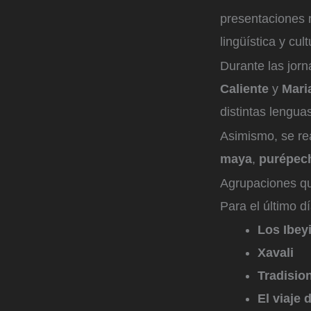
presentaciones m
lingüística y cul
Durante las jor
Caliente
y
Maria
distintas lenguas
Asimismo, se re
maya
,
purépec
Agrupaciones qu
Para el último d
Los Ibeyi
Xavali
Tradisio
El viaje 