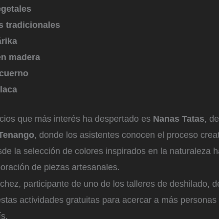
egetales
 tradicionales
árika
en madera
 cuerno
laca
cios que más interés ha despertado es
Nanas Tatas
, d
Tenango
, donde los asistentes conocen el proceso crea
sde la selección de colores inspirados en la naturaleza 
aboración de piezas artesanales.
hez, participante de uno de los talleres de deshilado, d
stas actividades gratuitas para acercar a más personas 
ís.