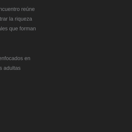
encuentro reúne
rar la riqueza
rales que forman
s enfocados en
s adultas