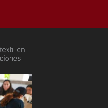
as
Top
Redes
Pauta
Privacy Policy
textil en
aciones