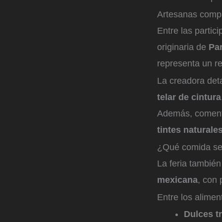
Artesanas compa
Entre las partic
originaria de
Pa
representa un re
La creadora det
telar de cintura
Además, comentó
tintes naturale
¿Qué comida se 
La feria también
mexicana
, con
Entre los alimen
Dulces t