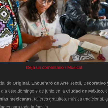
Deja un comentario
/
Musical
cial de
Original. Encuentro de Arte Textil, Decorativo y
o día este domingo 7 de junio en la
Ciudad de México
, 
anías mexicanas
, talleres gratuitos, música tradicional,
dades para toda la familia.