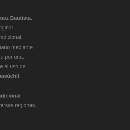
guez Bautista
,
iginal
adicional.
 mano mediante
na por una.
e el uso de
pasúchil
.
adicional
versas regiones.