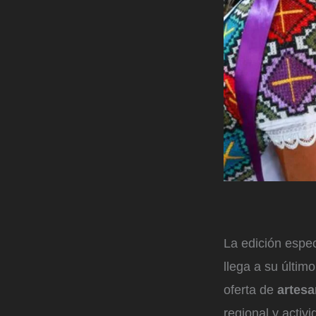
La edición espe
llega a su últim
oferta de
artes
regional y activi