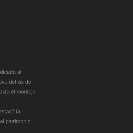
edicado al
tivo detrás de
hasta el montaje
estacó la
al patrimonio