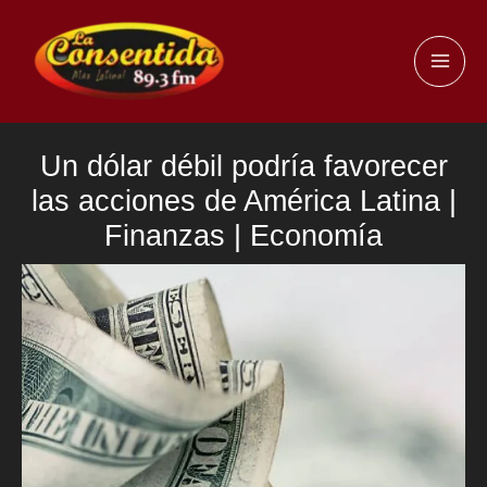
Ir
al
MAI
contenido
ME
Un dólar débil podría favorecer
las acciones de América Latina |
Finanzas | Economía