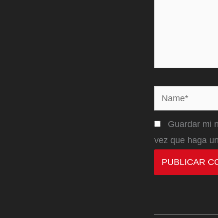
Name*
Guardar mi n
vez que haga un