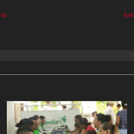
ior
Ent