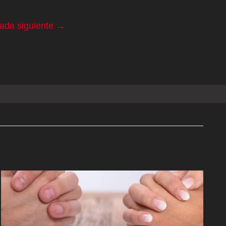
rada siguiente
→