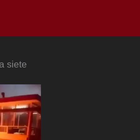
as
Top
Redes
Pauta
Privacy Policy
a siete