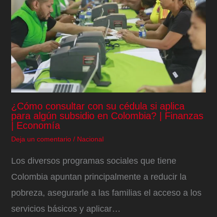
¿Cómo consultar con su cédula si aplica
para algún subsidio en Colombia? | Finanzas
| Economía
Deja un comentario
/
Nacional
Los diversos programas sociales que tiene
Colombia apuntan principalmente a reducir la
pobreza, asegurarle a las familias el acceso a los
servicios básicos y aplicar…