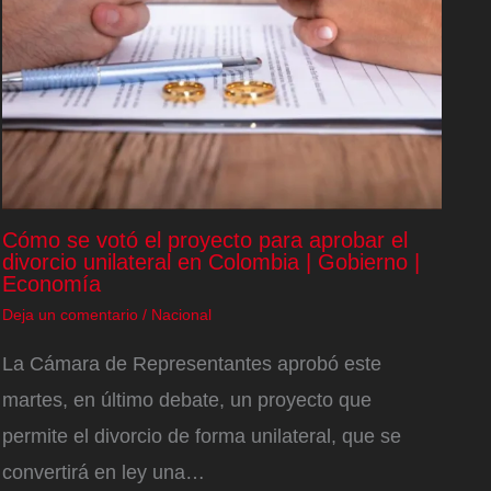
Cómo se votó el proyecto para aprobar el
divorcio unilateral en Colombia | Gobierno |
Economía
Deja un comentario
/
Nacional
La Cámara de Representantes aprobó este
martes, en último debate, un proyecto que
permite el divorcio de forma unilateral, que se
convertirá en ley una…