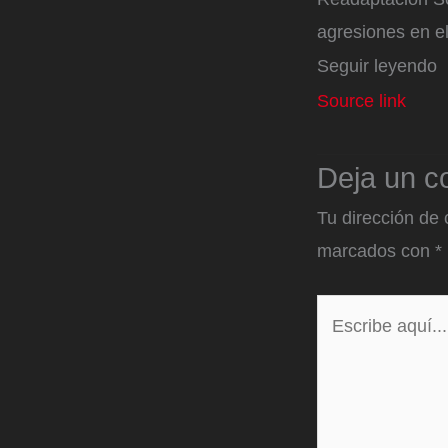
agresiones en el
Seguir leyendo
Source link
Deja un c
Tu dirección de 
marcados con
*
Escribe
aquí...