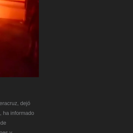
eracruz, dejó
, ha informado
 de
nes y