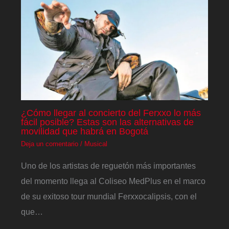
¿Cómo llegar al concierto del Ferxxo lo más
fácil posible? Estas son las alternativas de
movilidad que habrá en Bogotá
Deja un comentario
/
Musical
Uno de los artistas de reguetón más importantes
del momento llega al Coliseo MedPlus en el marco
de su exitoso tour mundial Ferxxocalipsis, con el
que…