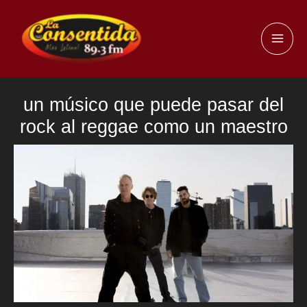
Ir
al
MAI
contenido
ME
un músico que puede pasar del
rock al reggae como un maestro