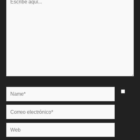
aquí...
Name*
Correo
electrónico*
Web