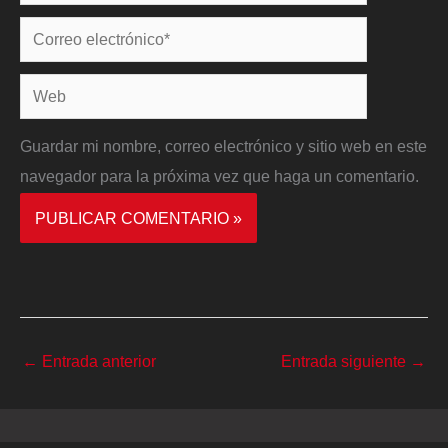
Correo
electrónico*
Web
Guardar mi nombre, correo electrónico y sitio web en este
navegador para la próxima vez que haga un comentario.
←
Entrada anterior
Entrada siguiente
→