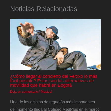
Noticias Relacionadas
¿Cómo llegar al concierto del Ferxxo lo más
fácil posible? Estas son las alternativas de
movilidad que habrá en Bogotá
Deja un comentario
/
Musical
Uno de los artistas de reguetón más importantes
del momento llega al Coliseo MedPlus en el marco