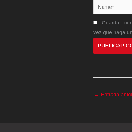
Name*
Guardar mi n
vez que haga un
←
Entrada anter