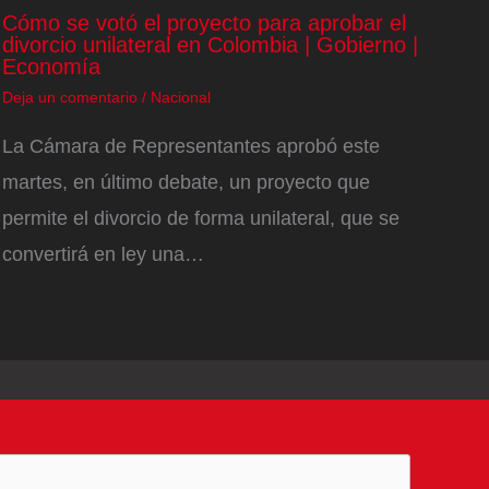
Cómo se votó el proyecto para aprobar el
divorcio unilateral en Colombia | Gobierno |
Economía
Deja un comentario
/
Nacional
La Cámara de Representantes aprobó este
martes, en último debate, un proyecto que
permite el divorcio de forma unilateral, que se
convertirá en ley una…