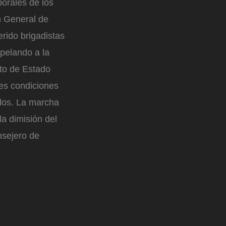
borales de los
n General de
rido brigadistas
apelando a la
cto de Estado
res condiciones
ados. La marcha
la dimisión del
nsejero de