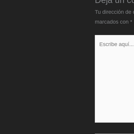
Deja un c
Tu dirección de 
marcados con
*
Escribe
aquí...