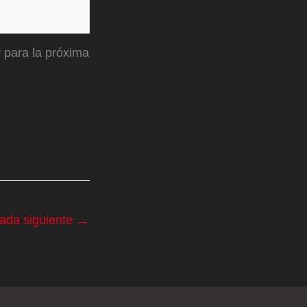
 para la próxima
rada siguiente
→