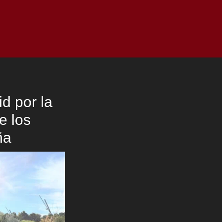
as
Top
Redes
Pauta
Privacy Policy
d por la
e los
ña