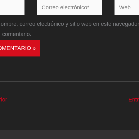
Correo
Web
electrónico*
ombre, correo electrónico y sitio web en este navegador
 comentario.
ior
Ent