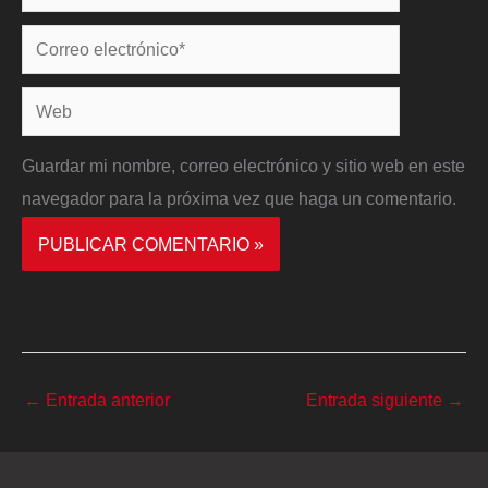
Correo
electrónico*
Web
Guardar mi nombre, correo electrónico y sitio web en este
navegador para la próxima vez que haga un comentario.
←
Entrada anterior
Entrada siguiente
→