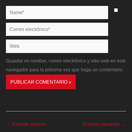
Name*
Correo
electrónico*
Web
Guardar mi nombre, correo electrónico y sitio web en este
navegador para la próxima vez que haga un comentario.
←
Entrada anterior
Entrada siguiente
→