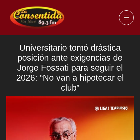
Ir
al
MAI
contenido
ME
Universitario tomó drástica
posición ante exigencias de
Jorge Fossati para seguir el
2026: “No van a hipotecar el
club”