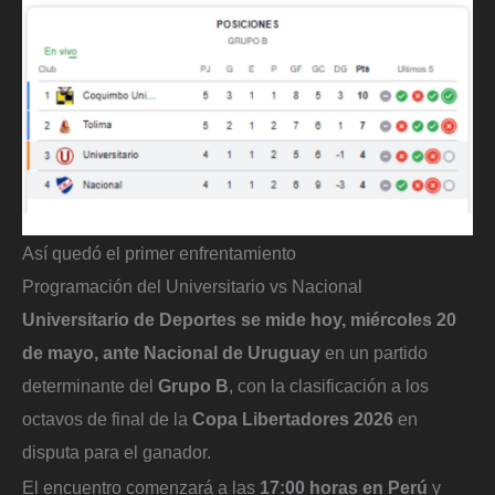
Así quedó el primer enfrentamiento
Programación del Universitario vs Nacional
Universitario de Deportes se mide hoy, miércoles 20
de mayo, ante Nacional de Uruguay
en un partido
determinante del
Grupo B
, con la clasificación a los
octavos de final de la
Copa Libertadores 2026
en
disputa para el ganador.
El encuentro comenzará a las
17:00 horas en Perú
y