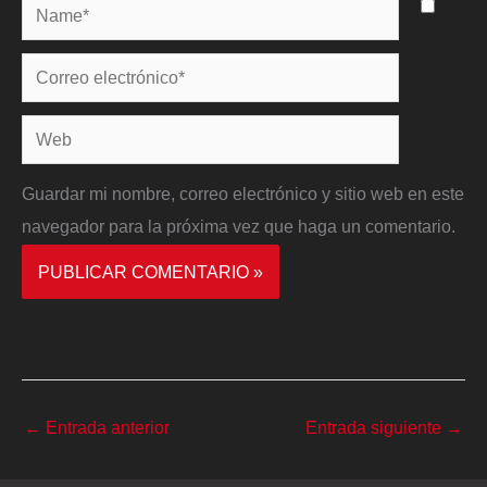
Name*
Correo
electrónico*
Web
Guardar mi nombre, correo electrónico y sitio web en este
navegador para la próxima vez que haga un comentario.
←
Entrada anterior
Entrada siguiente
→