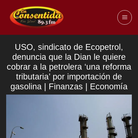
Ir
al
MAI
contenido
ME
USO, sindicato de Ecopetrol,
denuncia que la Dian le quiere
cobrar a la petrolera ‘una reforma
tributaria’ por importación de
gasolina | Finanzas | Economía