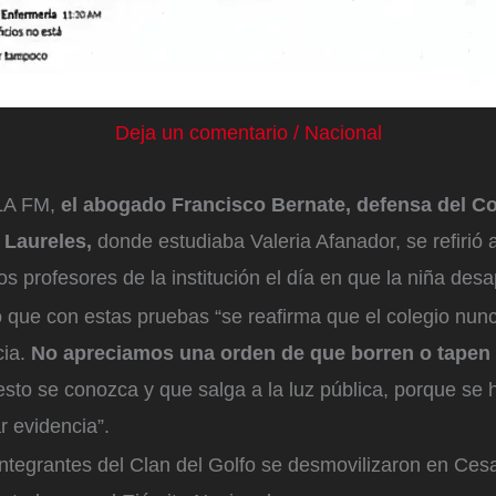
Deja un comentario
/
Nacional
LA FM,
el abogado Francisco Bernate, defensa del C
Laureles,
donde estudiaba Valeria Afanador, se refirió 
os profesores de la institución el día en que la niña desa
que con estas pruebas “se reafirma que el colegio nunca
cia.
No apreciamos una orden de que borren o tapen
esto se conozca y que salga a la luz pública, porque se
r evidencia”.
ntegrantes del Clan del Golfo se desmovilizaron en Cesa