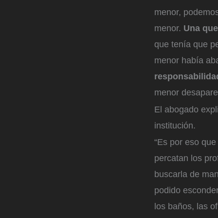
menor, podemos 
menor.
Una que
que tenía que pe
menor había aba
responsabilida
menor desaparec
El abogado expl
institución.
“Es por eso que 
percatan los pr
buscarla de man
podido esconders
los baños, las o