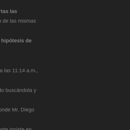
tas las
ón de las mismas
a
hipótesis de
a las 11:14 a.m.,
ndo buscándola y
donde Mr. Diego
nte insiste en