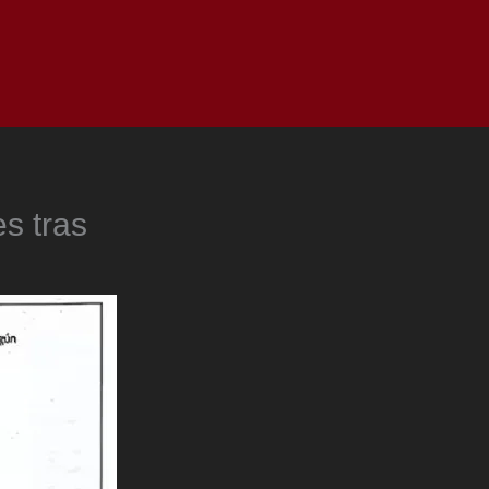
as
Top
Redes
Pauta
Privacy Policy
es tras