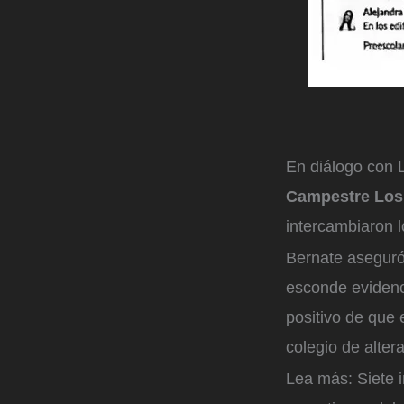
En diálogo con 
Campestre Los 
intercambiaron l
Bernate aseguró 
esconde eviden
positivo de que 
colegio de altera
Lea más: Siete i