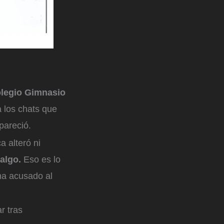
olegio Gimnasio
a los chats que
pareció.
 alteró ni
 algo.
Eso es lo
 ha acusado al
r tras