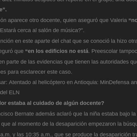
e”.
ión aparece otro docente, quien aseguró que Valeria
“no
Estará cerca al salón de música?”.
ención en este aparte del chat que se conoció la hizo otr
seguró que
“en los edificios no está
. Preescolar tampo
en parte de las evidencias que tienen las autoridades q
nes para esclarecer este caso.
ar: Atentado al helicóptero en Antioquia: MinDefensa an
 del ELN
dor estaba al cuidado de algún docente?
cisco Bernate además aclaró que la niña estaba bajo l
 que al momento de la desaparición empezaron la bús
 a.m. y las 10:35 a.m., que se produce la desaparición tr