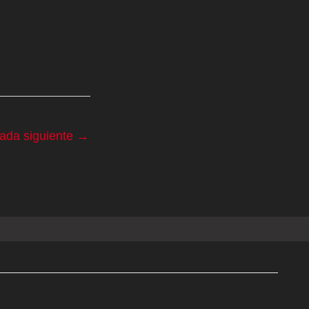
rada siguiente
→