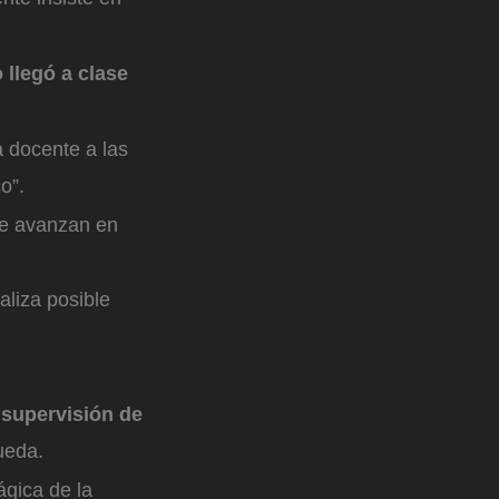
 llegó a clase
a docente a las
co”.
ue avanzan en
aliza posible
a
supervisión de
queda.
ágica de la