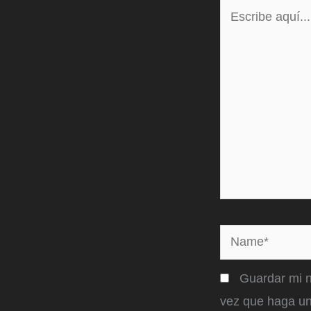
Escribe
aquí...
Name*
Guardar mi n
vez que haga un