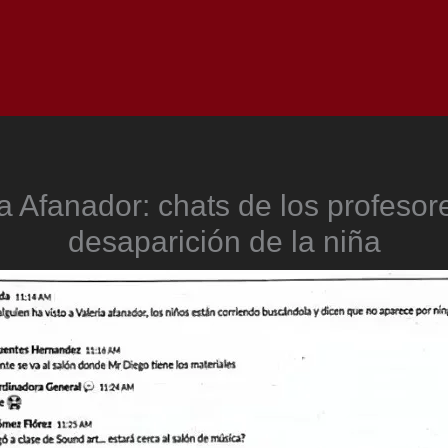
Inicio
Notici
a Afanador: chats de los profesor
desaparición de la niña