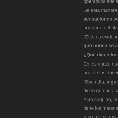
operativos adela
De esta manera,
acusaciones so
por parte del pla
“Esta es evidenc
que nunca se a
¿Qué dicen lo
En los chats, qu
una de las doce
“Buen día,
algui
dicen que no apa
Acto seguido, o
tiene los materi
A las 11:24 a.m.