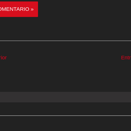
ior
Ent