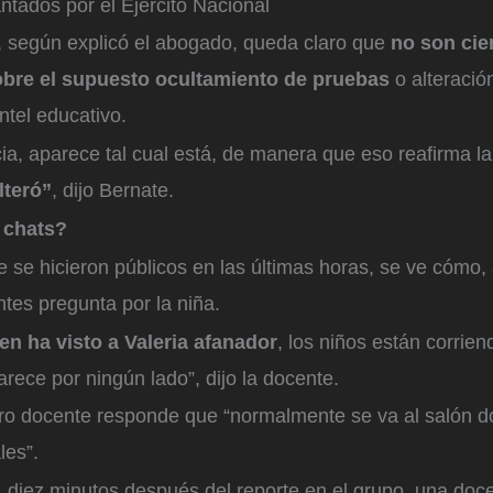
ntados por el Ejército Nacional
 según explicó el abogado, queda claro que
no son cier
bre el supuesto ocultamiento de pruebas
o alteraci
ntel educativo.
ia, aparece tal cual está, de manera que
eso reafirma l
lteró”
, dijo Bernate.
s chats?
e se hicieron públicos en las últimas horas, se ve cómo, 
ntes pregunta por la niña.
en ha visto a Valeria afanador
, los niños están corrie
rece por ningún lado”, dijo la docente.
tro docente responde que “normalmente se va al salón 
ales”.
, diez minutos después del reporte en el grupo, una doce