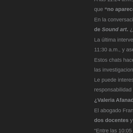
que
“no aparec
En la conversac
de
Sound art
.
¿
La última interv
11:30 a.m., y a
Estos chats hac
las investigacio
Le puede interes
responsabilidad
¿Valeria Afana
El abogado Fran
dos docentes
y
“Entre las 10:05