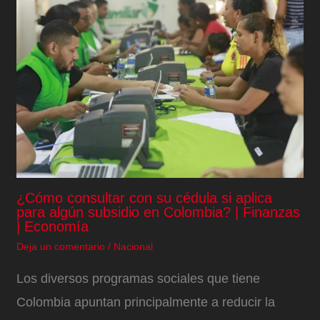
¿Cómo consultar con su cédula si aplica
para algún subsidio en Colombia? | Finanzas
| Economía
Deja un comentario
/
Nacional
Los diversos programas sociales que tiene
Colombia apuntan principalmente a reducir la