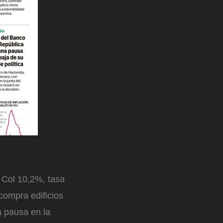
 Col 10,2%, tasa
 compra edificios
a pausa en la