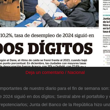
Deja un comentario
/
Nacional
mportantes de nuestro diario para el fin de semana son:
2024 siguió en dos dígitos; Sestral abre el portafolio y
repotenciarlos; Junta del Banco de la República hizo un