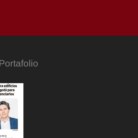
as
Top
Redes
Pauta
Privacy Policy
Portafolio