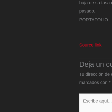
baja de su tasa 
pasado.
PORTAFOLIO
Source link
Deja un c
Tu dirección de 
marcados con
*
Escribe
aquí...