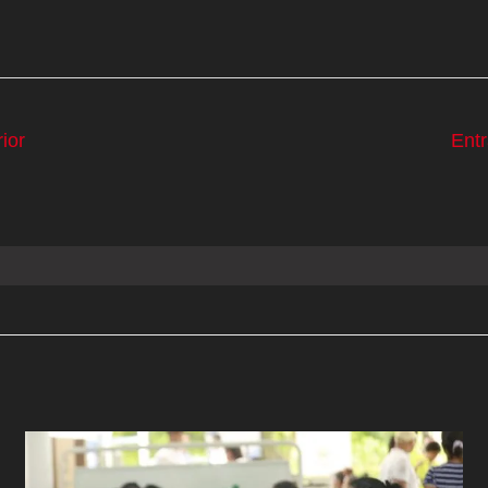
ior
Ent