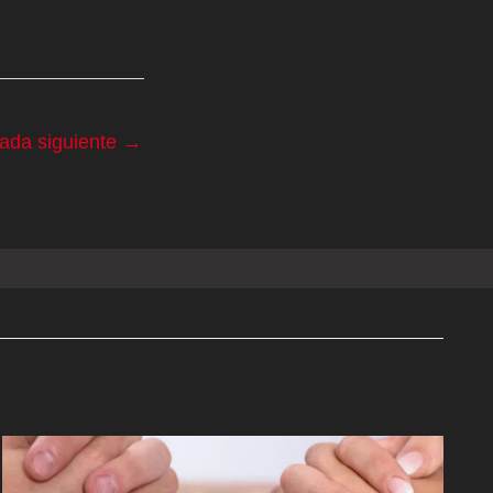
rada siguiente
→