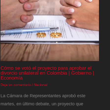
Cómo se votó el proyecto para aprobar el
divorcio unilateral en Colombia | Gobierno |
Economía
Deja un comentario
/
Nacional
La Cámara de Representantes aprobó este
martes, en último debate, un proyecto que