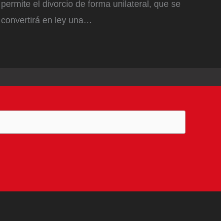
permite el divorcio de forma unilateral, que se
convertirá en ley una…