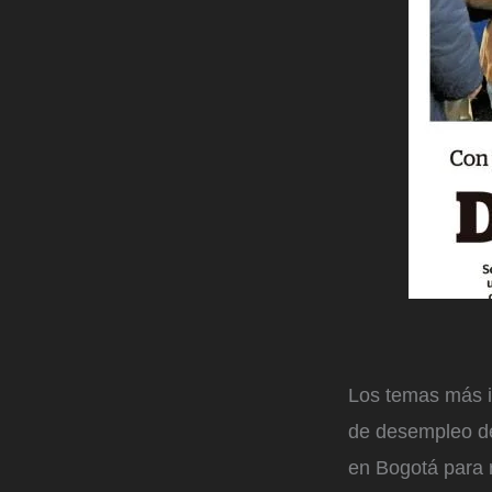
Los temas más i
de desempleo de 
en Bogotá para 