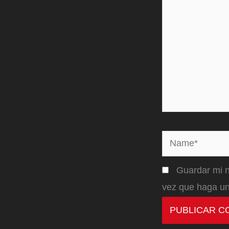
Name*
Guardar mi n
vez que haga un