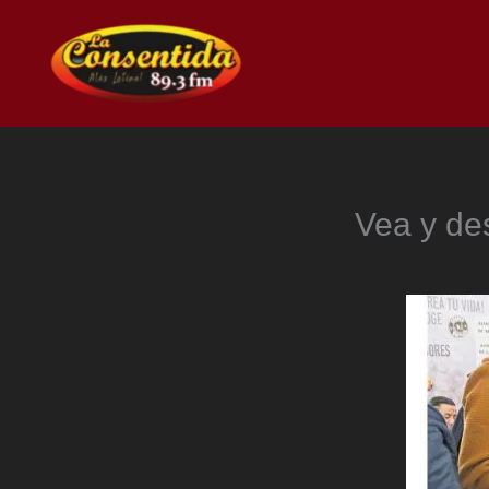
Ir
al
contenido
Vea y des