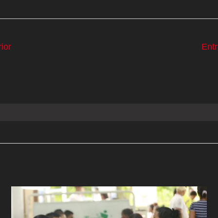
ior
Ent