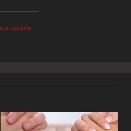
rada siguiente
→