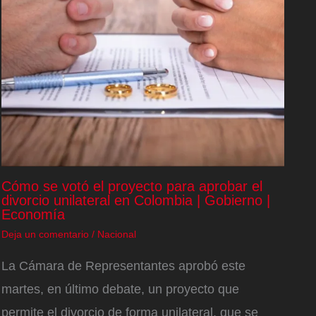
Cómo se votó el proyecto para aprobar el
divorcio unilateral en Colombia | Gobierno |
Economía
Deja un comentario
/
Nacional
La Cámara de Representantes aprobó este
martes, en último debate, un proyecto que
permite el divorcio de forma unilateral, que se