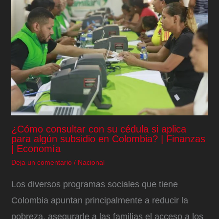
¿Cómo consultar con su cédula si aplica
para algún subsidio en Colombia? | Finanzas
| Economía
Deja un comentario
/
Nacional
Los diversos programas sociales que tiene
Colombia apuntan principalmente a reducir la
pobreza, asegurarle a las familias el acceso a los