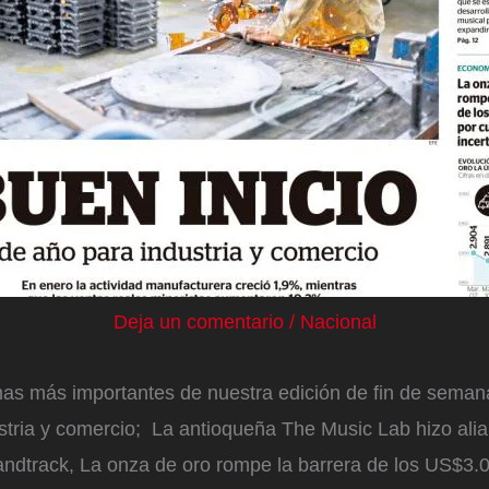
Deja un comentario
/
Nacional
as más importantes de nuestra edición de fin de semana
ustria y comercio; La antioqueña The Music Lab hizo ali
randtrack, La onza de oro rompe la barrera de los US$3.