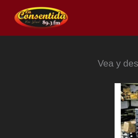
Ir
al
contenido
Vea y desc