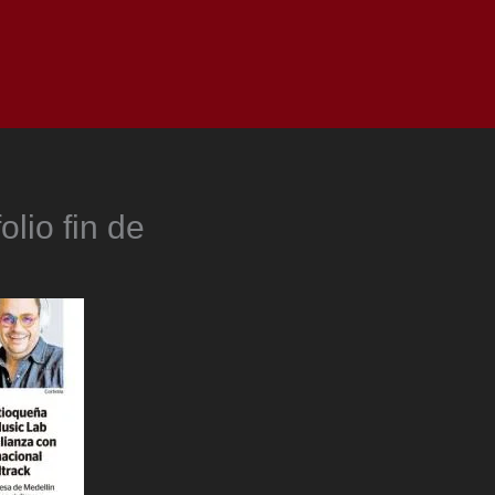
as
Top
Redes
Pauta
Privacy Policy
olio fin de