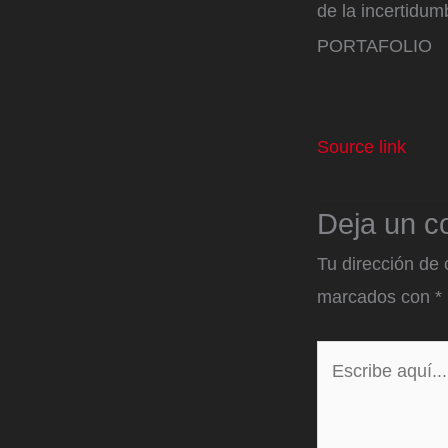
de la incertidu
PORTAFOLIO
Source link
Deja un c
Tu dirección de 
marcados con
*
Escribe
aquí...