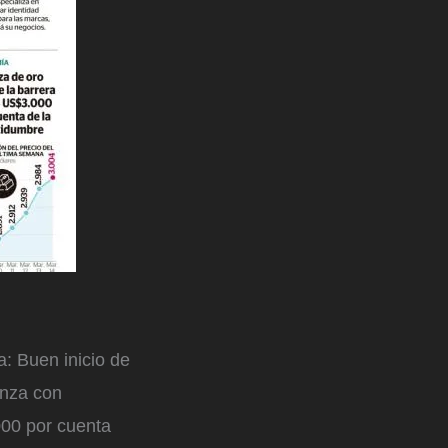
: Buen inicio de
anza con
000 por cuenta