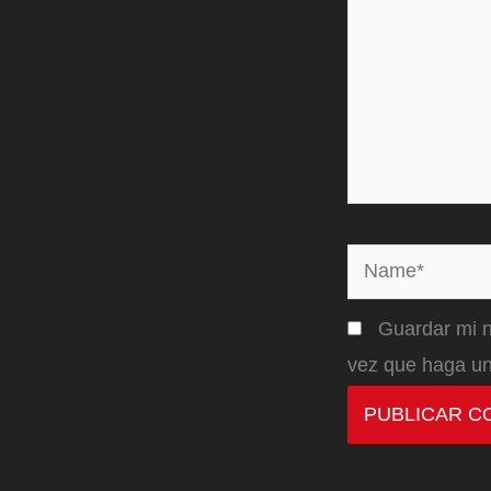
Name*
Guardar mi n
vez que haga un