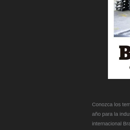
Conozca los tem
año para la ind
internacional B