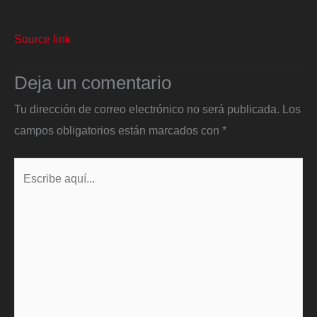
Source link
Deja un comentario
Tu dirección de correo electrónico no será publicada.
Los
campos obligatorios están marcados con
*
Escribe
aquí...