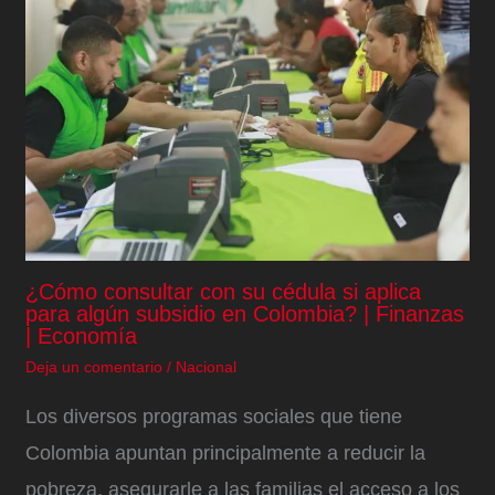
¿Cómo consultar con su cédula si aplica
para algún subsidio en Colombia? | Finanzas
| Economía
Deja un comentario
/
Nacional
Los diversos programas sociales que tiene
Colombia apuntan principalmente a reducir la
pobreza, asegurarle a las familias el acceso a los