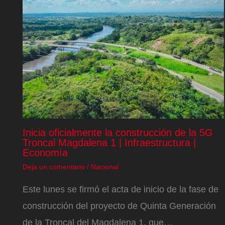
Inicia oficialmente la construcción de la 5G
Troncal Magdalena 1 | Infraestructura |
Economía
Deja un comentario
/
Nacional
Este lunes se firmó el acta de inicio de la fase de
construcción del proyecto de Quinta Generación
de la Troncal del Magdalena 1, que…