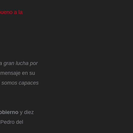
bueno a la
a gran lucha por
n mensaje en su
 si somos capaces
Gobierno
y diez
 Pedro del