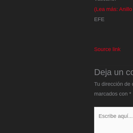
(Lea más: Anill
EFE
Source link
Deja un c
Tu dirección de 
marcados con
*
Escribe
aquí...