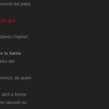
 funeral del papa
 ¿en qué
Alberto Ospina”,
e la Santa
etro del
ancisco, de quien
e abril a Roma
rio canceló su