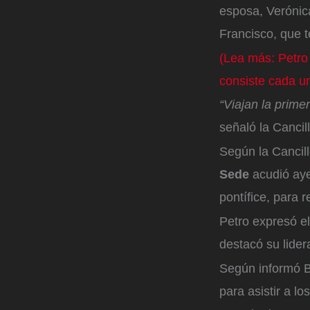
esposa, Verónica
Francisco, que t
(Lea más: Petro
consiste cada u
“Viajan la prime
señaló la Cancil
Según la Cancill
Sede
acudió aye
pontífice, para 
Petro expresó el
destacó su lide
Según informó Bl
para asistir a l