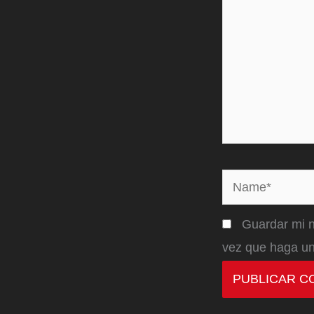
Name*
Guardar mi n
vez que haga un