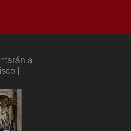
as
Top
Redes
Pauta
Privacy Policy
ntarán a
isco |