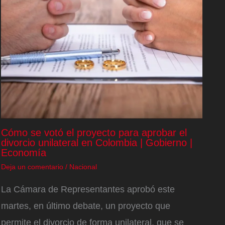
Cómo se votó el proyecto para aprobar el
divorcio unilateral en Colombia | Gobierno |
Economía
Deja un comentario
/
Nacional
La Cámara de Representantes aprobó este
martes, en último debate, un proyecto que
permite el divorcio de forma unilateral, que se