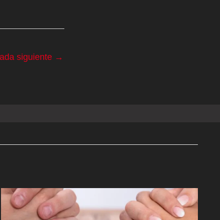
rada siguiente
→