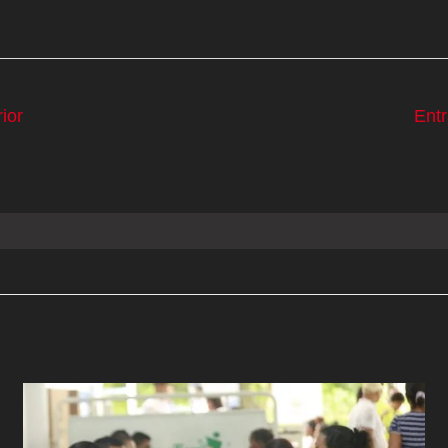
ior
Ent