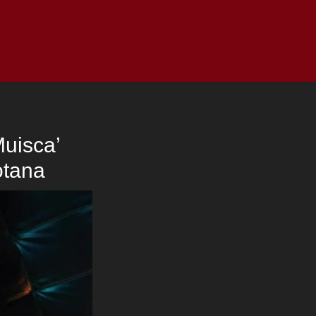
as
Top
Redes
Pauta
Privacy Policy
Muisca’
otana