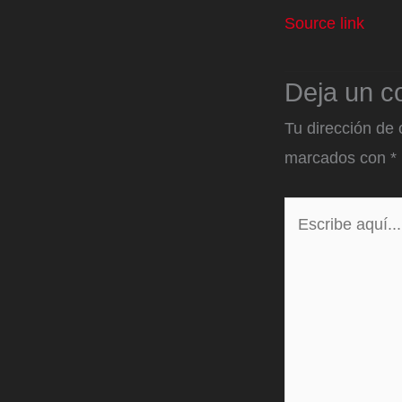
Source link
Deja un c
Tu dirección de 
marcados con
*
Escribe
aquí...