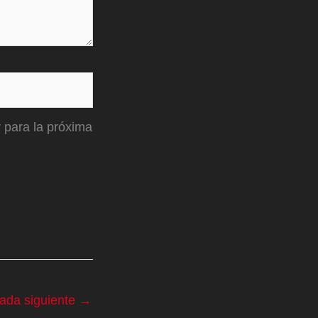
 para la próxima
rada siguiente
→