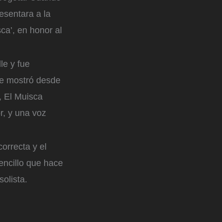
resentara a la
ca’, en honor al
le y fue
 le mostró desde
, El Muisca
r, y una voz
orrecta y el
encillo que hace
olista.