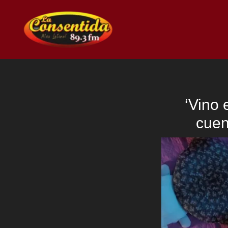
Ir
al
contenido
‘Vino 
cuen