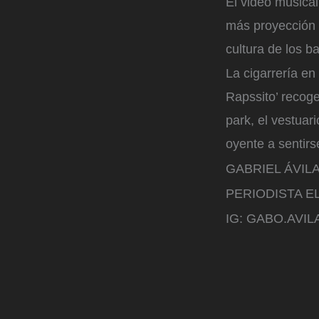
El video musica
más proyección y
cultura de los b
La cigarrería en
Rapssito’ recoge
park, el vestuar
oyente a sentirs
GABRIEL ÁVIL
PERIODISTA E
IG: GABO.AVIL