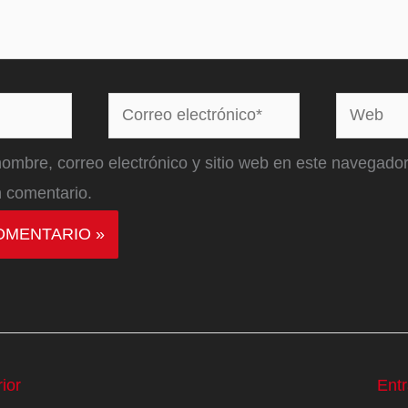
Correo
Web
electrónico*
ombre, correo electrónico y sitio web en este navegador
 comentario.
ior
Ent