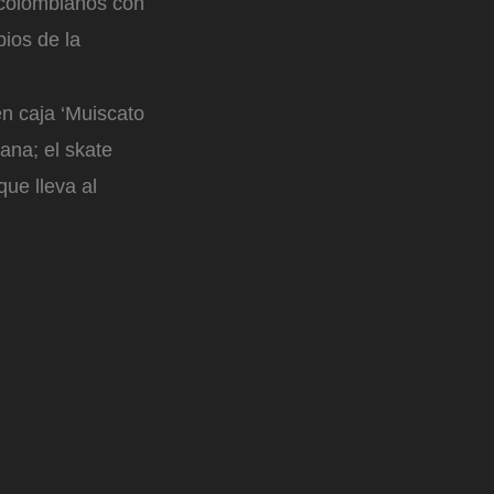
 colombianos con
pios de la
en caja ‘Muiscato
iana; el skate
que lleva al