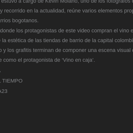
l estuvo a cargo de Kevin Molano, uno de los fotógrafos
 recorrido en la actualidad, reúne varios elementos pro
arrios bogotanos.
 donde los protagonistas de este video compran el vino 
 la estética de las tiendas de barrio de la capital colomb
io y los grafitis terminan de componer una escena visual 
e como el protagonista de ‘Vino en caja’.
A
L TIEMPO
A23