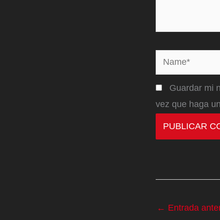
Name*
Guardar mi n
vez que haga un
←
Entrada anter