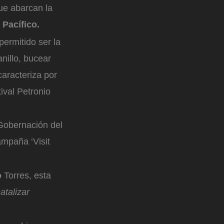
que abarcan la
 Pacífico.
permitido ser la
anillo, bucear
caracteriza por
ival Petronio
 Gobernación del
ampaña ‘Visit
o
Torres, esta
atalizar