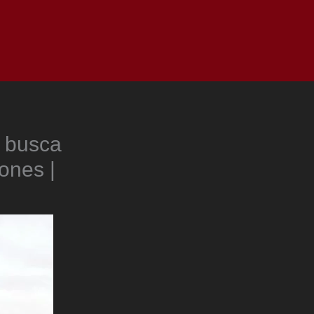
as
Top
Redes
Pauta
Privacy Policy
e busca
iones |