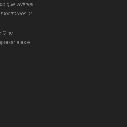
ico que vivimos
y mostrarnos al
e Cine
mpresariales e