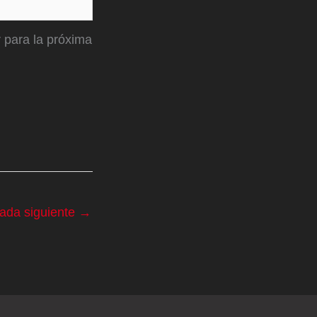
 para la próxima
rada siguiente
→