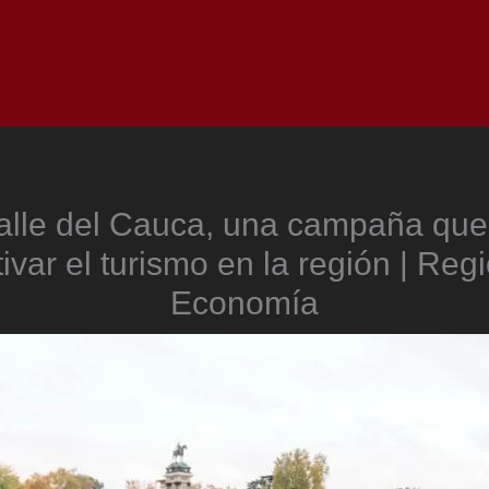
Inicio
Notici
Valle del Cauca, una campaña qu
ivar el turismo en la región | Reg
Economía