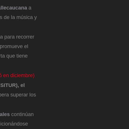
vallecaucana
a
és de la música y
na para recorrer
 promueve el
rta que tiene
ó en diciembre)
(SITUR), el
pera superar los
ales
continúan
sicionándose