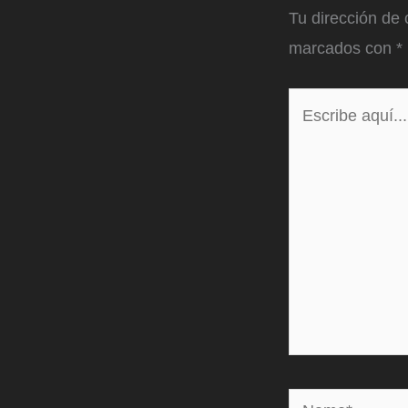
Tu dirección de 
marcados con
*
Escribe
aquí...
Name*