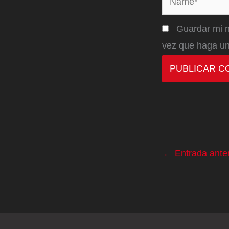
Guardar mi n
vez que haga un
←
Entrada anter