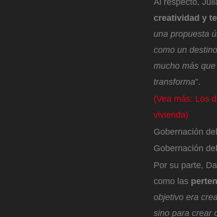
Al respecto, Jul
creatividad y t
una propuesta ú
como un destino 
mucho más que un
transforma
”.
(Vea más: Los d
vivienda)
Gobernación del
Gobernación del
Por su parte, D
como las
perten
objetivo era cre
sino para crear 