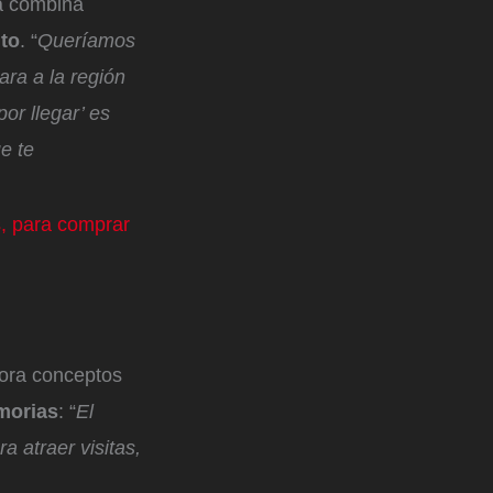
ña combina
nto
. “
Queríamos
ra a la región
or llegar’ es
e te
s, para comprar
lora conceptos
morias
: “
El
a atraer visitas,