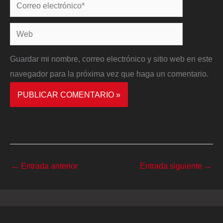
Correo
electrónico*
Web
Guardar mi nombre, correo electrónico y sitio web en este
navegador para la próxima vez que haga un comentario.
←
Entrada anterior
Entrada siguiente
→